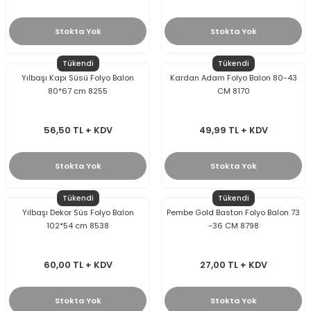
Stokta Yok
Stokta Yok
Tükendi
Tükendi
Yılbaşı Kapı Süsü Folyo Balon
Kardan Adam Folyo Balon 80-43
80*67 cm 8255
CM 8170
56,50 TL + KDV
49,99 TL + KDV
Stokta Yok
Stokta Yok
Tükendi
Tükendi
Yılbaşı Dekor Süs Folyo Balon
Pembe Gold Baston Folyo Balon 73
102*54 cm 8538
-36 CM 8798
60,00 TL + KDV
27,00 TL + KDV
Stokta Yok
Stokta Yok