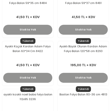
Folyo Balon 59*35 cm 8484
Folyo Balon 59*37 cm 8491
41,50 TL + KDV
41,50 TL + KDV
Stokta Yok
Stokta Yok
Tükendi
Tükendi
Ayaklı Küçük Kardan Adam Folyo
Ayaklı Büyük Oturan Kardan Adam
Balon 63*34 Cm 8422
Folyo Balon 120*58 cm 8293
41,50 TL + KDV
195,00 TL + KDV
Stokta Yok
Stokta Yok
Tükendi
Tükendi
ayaklı kızaklı noel baba folyo balon
Baston Folyo Balon 80-36 cm 4813
112x95 3236