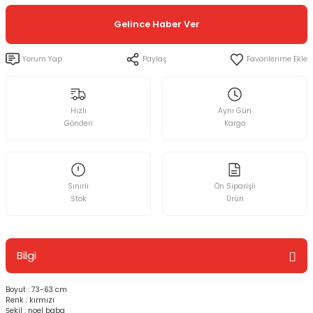
Gelince Haber Ver
Yorum Yap
Paylaş
Hızlı
Aynı Gün
Gönderi
Kargo
Sınırlı
Ön Siparişli
Stok
Ürün
Bilgi
Boyut : 73-63 cm
Renk : kırmızı
Şekil : noel baba