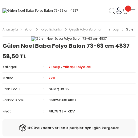
Anasayfa
Balon
Folyo Balonlar
Çeşitli Folyo Balonlar
Yılbaşı
Gülen 
Gülen Noel Baba Folyo Balon 73-63 cm 4837
58,50 TL
Kategori
Yılbaşı
,
Yılbaşı Folyoları
Marka
kkb
Stok Kodu
DHMQUX35
Barkod Kodu
8682584014837
Fiyat
48,75 TL + KDV
14:00’a kadar verilen siparişler aynı gün kargoda!