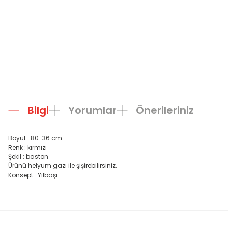
Bilgi
Yorumlar
Önerileriniz
Boyut : 80-36 cm
Renk : kırmızı
Şekil : baston
Ürünü helyum gazı ile şişirebilirsiniz.
Konsept : Yılbaşı
Bu ürünün fiyat bilgisi, resim, ürün açıklamalarında ve diğer konula
Görüş ve önerileriniz için teşekkür ederiz.
Ürün resmi kalitesiz, bozuk veya görüntülenemiyor.