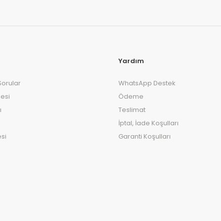
Yardım
Sorular
WhatsApp Destek
esi
Ödeme
ı
Teslimat
İptal, İade Koşulları
si
Garanti Koşulları