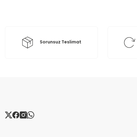
Ürün açıklamasında eksik bilgiler bulunuyor.
Ürün bilgilerinde hatalar bulunuyor.
Ürün fiyatı diğer sitelerden daha pahalı.
Bu ürüne benzer farklı alternatifler olmalı.
Sorunsuz Teslimat