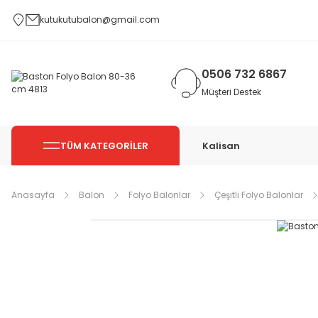
kutukutubalon@gmail.com
0506 732 6867
Müşteri Destek
TÜM KATEGORİLER
Kalisan
Anasayfa
Balon
Folyo Balonlar
Çeşitli Folyo Balonlar