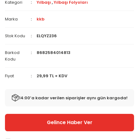
Kategori
Yılbaşı
,
Yılbaşı Folyoları
Marka
kkb
Stok Kodu
ELQYZ236
Barkod
8682584014813
Kodu
Fiyat
29,99 TL + KDV
14:00’a kadar verilen siparişler aynı gün kargoda!
Gelince Haber Ver