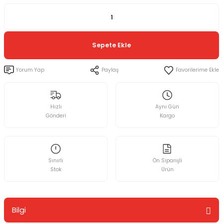
Sepete Ekle
Yorum Yap
Paylaş
Hızlı
Aynı Gün
Gönderi
Kargo
Sınırlı
Ön Siparişli
Stok
Ürün
Bilgi