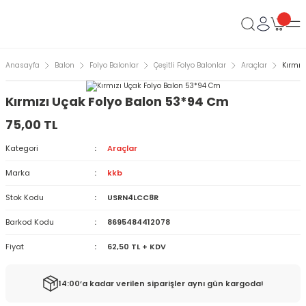
Anasayfa
Balon
Folyo Balonlar
Çeşitli Folyo Balonlar
Araçlar
Kırmız
Kırmızı Uçak Folyo Balon 53*94 Cm
75,00 TL
Kategori
Araçlar
Marka
kkb
Stok Kodu
USRN4LCC8R
Barkod Kodu
8695484412078
Fiyat
62,50 TL + KDV
14:00’a kadar verilen siparişler aynı gün kargoda!