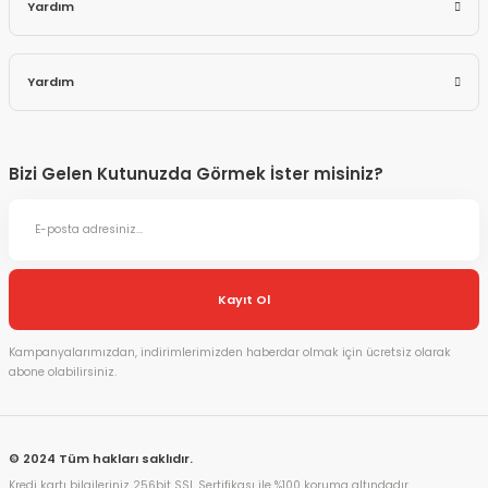
Yardım
Yardım
Bizi Gelen Kutunuzda Görmek İster misiniz?
Kayıt Ol
Kampanyalarımızdan, indirimlerimizden haberdar olmak için ücretsiz olarak
abone olabilirsiniz.
© 2024 Tüm hakları saklıdır.
Kredi kartı bilgileriniz 256bit SSL Sertifikası ile %100 koruma altındadır.