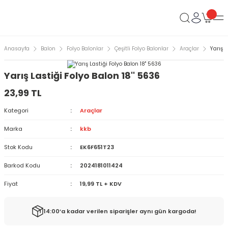
Anasayfa
Balon
Folyo Balonlar
Çeşitli Folyo Balonlar
Araçlar
Yarış L
Yarış Lastiği Folyo Balon 18'' 5636
23,99 TL
Kategori
Araçlar
Marka
kkb
Stok Kodu
EK6F651T23
Barkod Kodu
2024181011424
Fiyat
19,99 TL + KDV
14:00’a kadar verilen siparişler aynı gün kargoda!