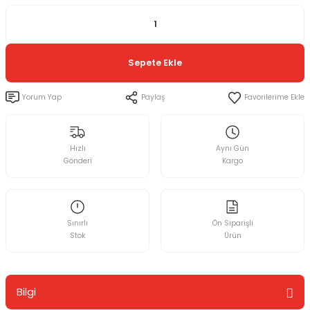
Sepete Ekle
Yorum Yap
Paylaş
Hızlı
Aynı Gün
Gönderi
Kargo
Sınırlı
Ön Siparişli
Stok
Ürün
Bilgi