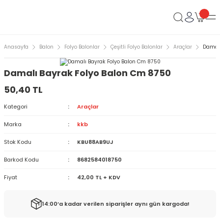
Anasayfa
Balon
Folyo Balonlar
Çeşitli Folyo Balonlar
Araçlar
Damalı
Damalı Bayrak Folyo Balon Cm 8750
50,40 TL
Kategori
Araçlar
Marka
kkb
Stok Kodu
KBU88AB9UJ
Barkod Kodu
8682584018750
Fiyat
42,00 TL + KDV
14:00’a kadar verilen siparişler aynı gün kargoda!