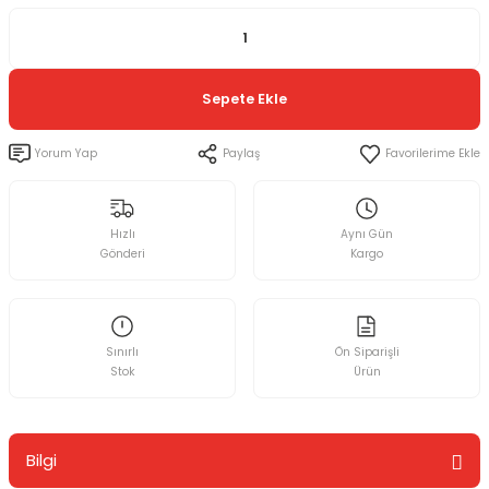
Sepete Ekle
Yorum Yap
Paylaş
Hızlı
Aynı Gün
Gönderi
Kargo
Sınırlı
Ön Siparişli
Stok
Ürün
Bilgi