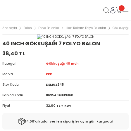
Anasayfa
Balon
Folyo Balonlar
Harf Rakam Folyo Balonlar
Gökkuşağı 4
40 INCH GÖKKUŞAĞI 7 FOLYO BALON
38,40 TL
Kategori
Gökkuşağı 40 ınch
Marka
kkb
Stok Kodu
DEMUZ245
Barkod Kodu
8695484339368
Fiyat
32,00 TL + KDV
14:00’a kadar verilen siparişler aynı gün kargoda!