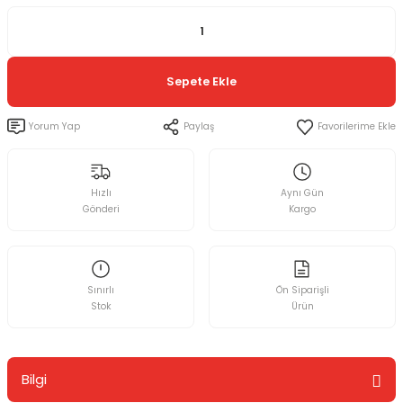
Sepete Ekle
Yorum Yap
Paylaş
Hızlı
Aynı Gün
Gönderi
Kargo
Sınırlı
Ön Siparişli
Stok
Ürün
Bilgi