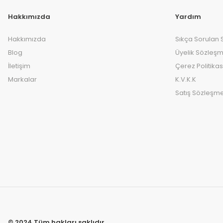
Hakkımızda
Yardım
Hakkımızda
Sıkça Sorulan 
Blog
Üyelik Sözleşm
İletişim
Çerez Politikas
Markalar
K.V.K.K
Satış Sözleşme
© 2024 Tüm hakları saklıdır.