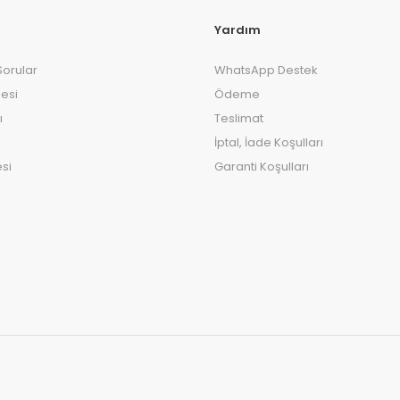
Yardım
Sorular
WhatsApp Destek
esi
Ödeme
ı
Teslimat
İptal, İade Koşulları
si
Garanti Koşulları