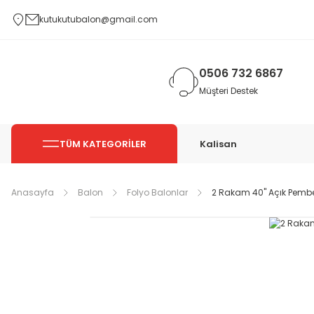
kutukutubalon@gmail.com
0506 732 6867
Müşteri Destek
TÜM KATEGORİLER
Kalisan
Anasayfa
Balon
Folyo Balonlar
2 Rakam 40'' Açık Pemb