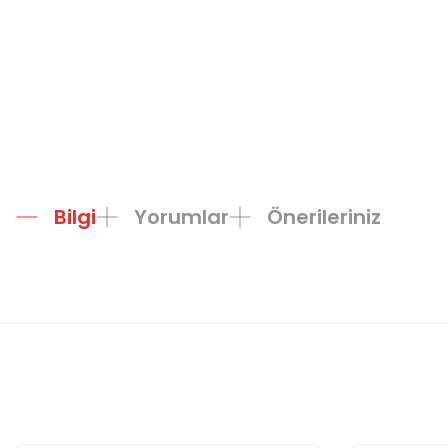
Bilgi
Yorumlar
Önerileriniz
Bu ürünün fiyat bilgisi, resim, ürün açıklamalarında ve diğer konula
Görüş ve önerileriniz için teşekkür ederiz.
Ürün resmi kalitesiz, bozuk veya görüntülenemiyor.
Ürün açıklamasında eksik bilgiler bulunuyor.
Ürün bilgilerinde hatalar bulunuyor.
Ürün fiyatı diğer sitelerden daha pahalı.