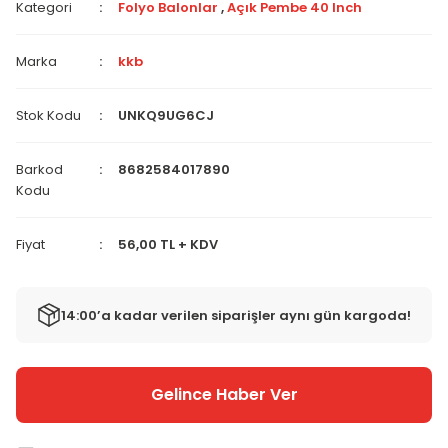
Kategori
Folyo Balonlar
,
Açık Pembe 40 Inch
Marka
kkb
Stok Kodu
UNKQ9UG6CJ
Barkod
8682584017890
Kodu
Fiyat
56,00 TL + KDV
14:00’a kadar verilen siparişler aynı gün kargoda!
Gelince Haber Ver