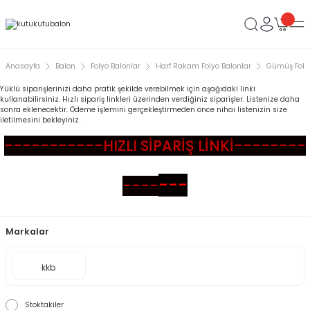
Anasayfa
Balon
Folyo Balonlar
Harf Rakam Folyo Balonlar
Gümüş Folyo
Yüklü siparişlerinizi daha pratik şekilde verebilmek için aşağıdaki linki
kullanabilirsiniz. Hızlı sipariş linkleri üzerinden verdiğiniz siparişler. Listenize daha
sonra eklenecektir. Ödeme işlemini gerçekleştirmeden önce nihai listenizin size
iletilmesini bekleyiniz.
-----------HIZLI SİPARİŞ LİNKİ--------
---
----
Markalar
kkb
Stoktakiler