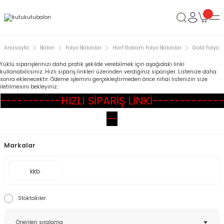
Anasayfa
Balon
Folyo Balonlar
Harf Rakam Folyo Balonlar
Gold Folyo B
Yüklü siparişlerinizi daha pratik şekilde verebilmek için aşağıdaki linki
kullanabilirsiniz. Hızlı sipariş linkleri üzerinden verdiğiniz siparişler. Listenize daha
sonra eklenecektir. Ödeme işlemini gerçekleştirmeden önce nihai listenizin size
iletilmesini bekleyiniz.
-----------HIZLI SİPARİŞ LİNKİ-------------
--
Markalar
kkb
Stoktakiler