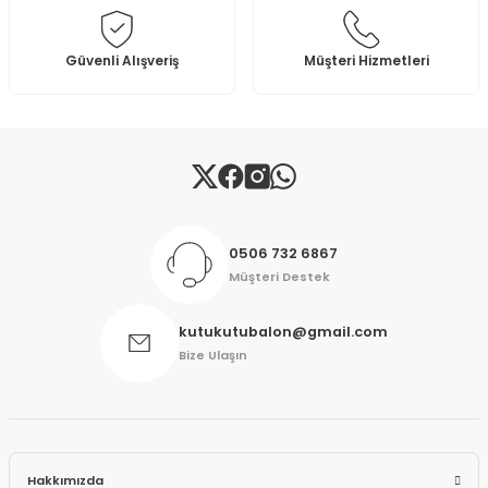
Ürün fiyatı diğer sitelerden daha pahalı.
Bu ürüne benzer farklı alternatifler olmalı.
Güvenli Alışveriş
Müşteri Hizmetleri
Gönder
0506 732 6867
Müşteri Destek
kutukutubalon@gmail.com
Bize Ulaşın
Hakkımızda