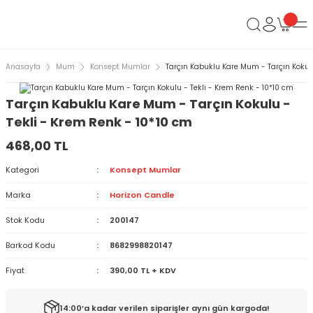
Anasayfa
Mum
Konsept Mumlar
Tarçın Kabuklu Kare Mum - Tarçın Kokulu
Tarçın Kabuklu Kare Mum - Tarçın Kokulu -
Tekli - Krem Renk - 10*10 cm
468,00 TL
Kategori
Konsept Mumlar
Marka
Horizon Candle
Stok Kodu
200147
Barkod Kodu
8682998820147
Fiyat
390,00 TL + KDV
14:00’a kadar verilen siparişler aynı gün kargoda!