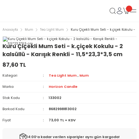
Anasayfa
Mum
Tea Light Mum
Kuru Çiçekli Mum Seti - k.çiçek Kokulu - 2 
Kuru Çiçekli Mum Seti - k.çiçek Kokulu - 2
kalsüllü - Karışık Renkli - 11,5*23,3*3,5 cm
87,60 TL
Kategori
Tea Light Mum
,
Mum
Marka
Horizon Candle
Stok Kodu
133002
Barkod Kodu
8682998813002
Fiyat
73,00 TL + KDV
14:00’a kadar verilen siparişler aynı gün kargoda!