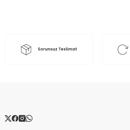
Ürün resmi kalitesiz, bozuk veya görüntülenemiyor.
Ürün açıklamasında eksik bilgiler bulunuyor.
Ürün bilgilerinde hatalar bulunuyor.
Ürün fiyatı diğer sitelerden daha pahalı.
Bu ürüne benzer farklı alternatifler olmalı.
Sorunsuz Teslimat