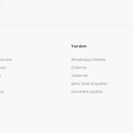
Yardım
Sorular
WhatsApp Destek
esi
Ödeme
ı
Teslimat
İptal, İade Koşulları
si
Garanti Koşulları