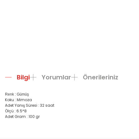
Bilgi
Yorumlar
Önerileriniz
Renk : Gümüş
Koku : Mimoza
Adet Yanış Süresi : 32 saat
Ölçü : 6.5*8
Adet Gram : 100 gr
Bu ürünün fiyat bilgisi, resim, ürün açıklamalarında ve diğer konula
Görüş ve önerileriniz için teşekkür ederiz.