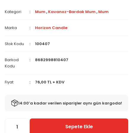
Kategori
Mum
,
Kavanoz-Bardak Mum
,
Mum
Marka
Horizon Candle
Stok Kodu
100407
Barkod
8682998810407
Kodu
Fiyat
76,00 TL + KDV
14:00’a kadar verilen siparişler aynı gün kargoda!
Sepete Ekle