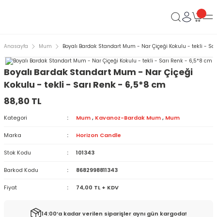
Anasayfa
Mum
Boyalı Bardak Standart Mum - Nar Çiçeği Kokulu - tekli - Sa
Boyalı Bardak Standart Mum - Nar Çiçeği
Kokulu - tekli - Sarı Renk - 6,5*8 cm
88,80 TL
Kategori
Mum
,
Kavanoz-Bardak Mum
,
Mum
Marka
Horizon Candle
Stok Kodu
101343
Barkod Kodu
8682998811343
Fiyat
74,00 TL + KDV
14:00’a kadar verilen siparişler aynı gün kargoda!