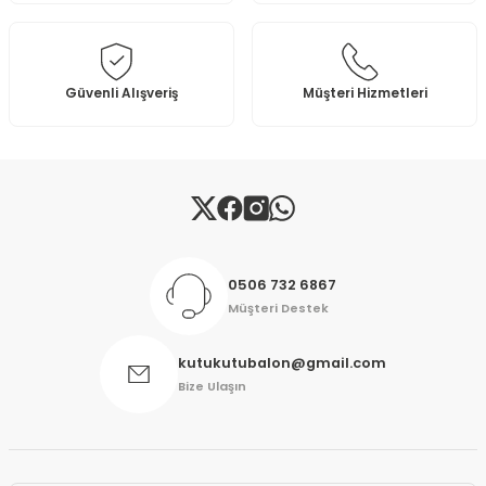
Ürün bilgilerinde hatalar bulunuyor.
Ürün fiyatı diğer sitelerden daha pahalı.
Bu ürüne benzer farklı alternatifler olmalı.
Güvenli Alışveriş
Müşteri Hizmetleri
Gönder
0506 732 6867
Müşteri Destek
kutukutubalon@gmail.com
Bize Ulaşın