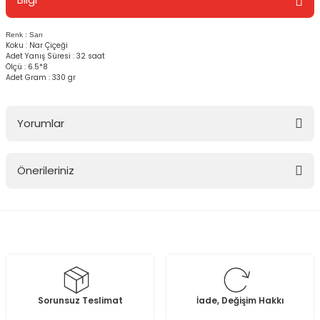
Renk : Sarı
Koku : Nar Çiçeği
Adet Yanış Süresi : 32 saat
Ölçü : 6.5*8
Adet Gram : 330 gr
Yorumlar
Önerileriniz
Bu ürüne ilk yorumu siz yapın!
Bu ürünün fiyat bilgisi, resim, ürün açıklamalarında ve diğer
konularda yetersiz gördüğünüz noktaları öneri formunu kullanarak
Yorum Yaz
tarafımıza iletebilirsiniz.
Görüş ve önerileriniz için teşekkür ederiz.
Ürün resmi kalitesiz, bozuk veya görüntülenemiyor.
Sorunsuz Teslimat
İade, Değişim Hakkı
Ürün açıklamasında eksik bilgiler bulunuyor.