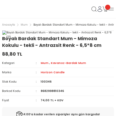
Anasayfa
Mum
Boyalı Bardak Standart Mum - Mimoza Kokulu - tekli - Antra
Boyalı Bardak Standart Mum - Mimoza
Kokulu - tekli - Antrazsit Renk - 6,5*8 cm
88,80 TL
Kategori
Mum
,
Kavanoz-Bardak Mum
Marka
Horizon Candle
Stok Kodu
100346
Barkod Kodu
8682998810346
Fiyat
74,00 TL + KDV
14:00’a kadar verilen siparişler aynı gün kargoda!