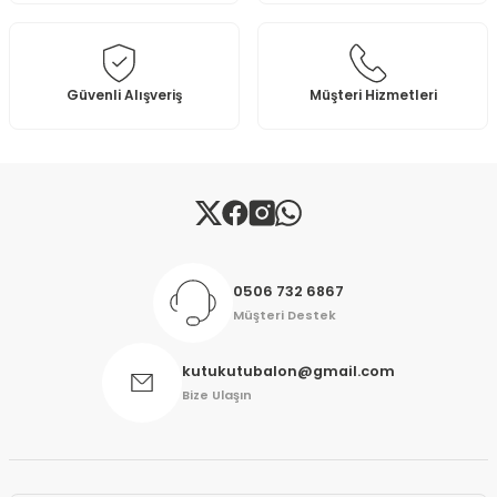
Ürün bilgilerinde hatalar bulunuyor.
Ürün fiyatı diğer sitelerden daha pahalı.
Bu ürüne benzer farklı alternatifler olmalı.
Güvenli Alışveriş
Müşteri Hizmetleri
Gönder
0506 732 6867
Müşteri Destek
kutukutubalon@gmail.com
Bize Ulaşın