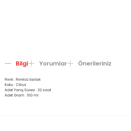
Bilgi
Yorumlar
Önerileriniz
Renk : Renksiz bardak
Koku : Citrus
Adet Yanış Süresi : 32 saat
Adet Gram : 100 ml
Bu ürünün fiyat bilgisi, resim, ürün açıklamalarında ve diğer konula
Görüş ve önerileriniz için teşekkür ederiz.
Ürün resmi kalitesiz, bozuk veya görüntülenemiyor.
Ürün açıklamasında eksik bilgiler bulunuyor.