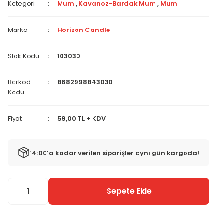
Kategori
Mum
,
Kavanoz-Bardak Mum
,
Mum
Marka
Horizon Candle
Stok Kodu
103030
Barkod
8682998843030
Kodu
Fiyat
59,00 TL + KDV
14:00’a kadar verilen siparişler aynı gün kargoda!
Sepete Ekle