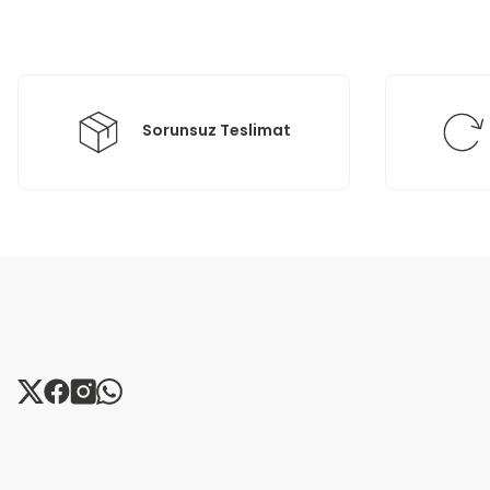
Ürün bilgilerinde hatalar bulunuyor.
Ürün fiyatı diğer sitelerden daha pahalı.
Bu ürüne benzer farklı alternatifler olmalı.
Sorunsuz Teslimat