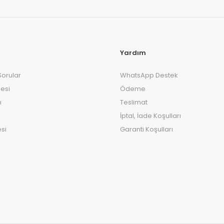
Yardım
Sorular
WhatsApp Destek
esi
Ödeme
ı
Teslimat
İptal, İade Koşulları
si
Garanti Koşulları