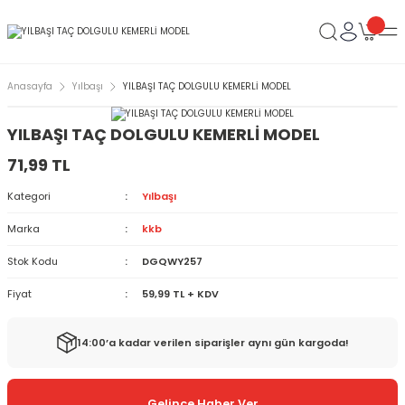
Anasayfa
Yılbaşı
YILBAŞI TAÇ DOLGULU KEMERLİ MODEL
YILBAŞI TAÇ DOLGULU KEMERLİ MODEL
71,99 TL
Kategori
Yılbaşı
Marka
kkb
Stok Kodu
DGQWY257
Fiyat
59,99 TL + KDV
14:00’a kadar verilen siparişler aynı gün kargoda!
Gelince Haber Ver