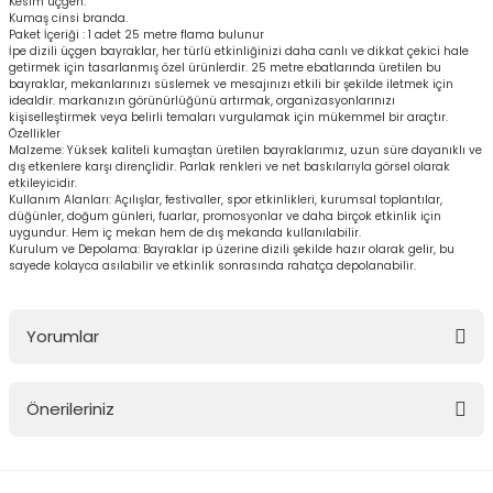
Kesim üçgen.
Kumaş cinsi branda.
Paket İçeriği : 1 adet 25 metre flama bulunur
İpe dizili üçgen bayraklar, her türlü etkinliğinizi daha canlı ve dikkat çekici hale
getirmek için tasarlanmış özel ürünlerdir. 25 metre ebatlarında üretilen bu
bayraklar, mekanlarınızı süslemek ve mesajınızı etkili bir şekilde iletmek için
idealdir. markanızın görünürlüğünü artırmak, organizasyonlarınızı
kişiselleştirmek veya belirli temaları vurgulamak için mükemmel bir araçtır.
Özellikler
Malzeme: Yüksek kaliteli kumaştan üretilen bayraklarımız, uzun süre dayanıklı ve
dış etkenlere karşı dirençlidir. Parlak renkleri ve net baskılarıyla görsel olarak
etkileyicidir.
Kullanım Alanları: Açılışlar, festivaller, spor etkinlikleri, kurumsal toplantılar,
düğünler, doğum günleri, fuarlar, promosyonlar ve daha birçok etkinlik için
uygundur. Hem iç mekan hem de dış mekanda kullanılabilir.
Kurulum ve Depolama: Bayraklar ip üzerine dizili şekilde hazır olarak gelir, bu
sayede kolayca asılabilir ve etkinlik sonrasında rahatça depolanabilir.
Yorumlar
Önerileriniz
Bu ürüne ilk yorumu siz yapın!
Bu ürünün fiyat bilgisi, resim, ürün açıklamalarında ve diğer
konularda yetersiz gördüğünüz noktaları öneri formunu kullanarak