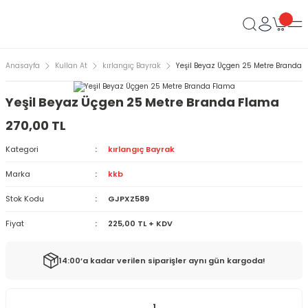
Anasayfa
Kullan At
kırlangıç Bayrak
Yeşil Beyaz Üçgen 25 Metre Branda 
Yeşil Beyaz Üçgen 25 Metre Branda Flama
270,00 TL
Kategori
kırlangıç Bayrak
Marka
kkb
Stok Kodu
GJPXZ589
Fiyat
225,00 TL + KDV
14:00’a kadar verilen siparişler aynı gün kargoda!