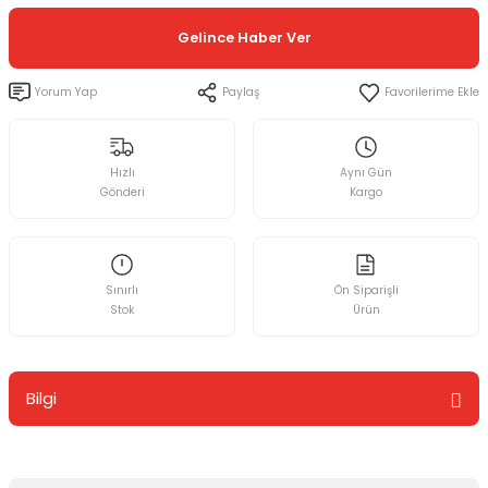
Gelince Haber Ver
Yorum Yap
Paylaş
Hızlı
Aynı Gün
Gönderi
Kargo
Sınırlı
Ön Siparişli
Stok
Ürün
Bilgi