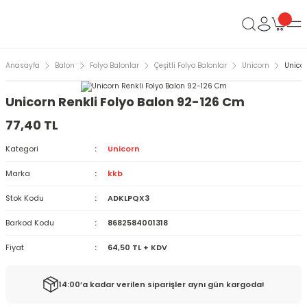
Anasayfa
Balon
Folyo Balonlar
Çeşitli Folyo Balonlar
Unicorn
Unicor
Unicorn Renkli Folyo Balon 92-126 Cm
77,40 TL
Kategori
Unicorn
Marka
kkb
Stok Kodu
ADKLPQX3
Barkod Kodu
8682584001318
Fiyat
64,50 TL + KDV
14:00’a kadar verilen siparişler aynı gün kargoda!