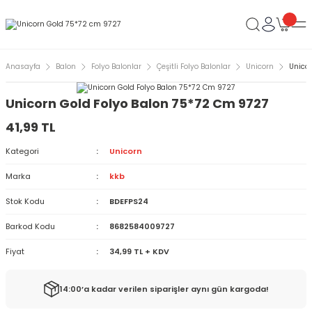
Anasayfa
Balon
Folyo Balonlar
Çeşitli Folyo Balonlar
Unicorn
Unico
Unicorn Gold Folyo Balon 75*72 Cm 9727
41,99 TL
Kategori
Unicorn
Marka
kkb
Stok Kodu
BDEFPS24
Barkod Kodu
8682584009727
Fiyat
34,99 TL + KDV
14:00’a kadar verilen siparişler aynı gün kargoda!