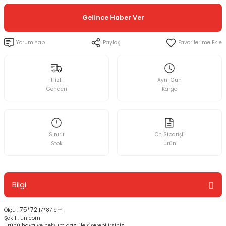
Gelince Haber Ver
Yorum Yap
Paylaş
Hızlı
Aynı Gün
Gönderi
Kargo
Sınırlı
Ön Siparişli
Stok
Ürün
Bilgi
75*72
Ölçü :
117*87 cm
Şekil : unicorn
Ürünü hava ve helyum gazı ile şişerebilirsiniz.