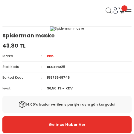
Spiderman maske
43,80 TL
Marka
kkb
Stok Kodu
BEGHNU25
Barkod Kodu
15878548745
Fiyat
36,50 TL + KDV
14:00’a kadar verilen siparişler aynı gün kargoda!
Gelince Haber Ver