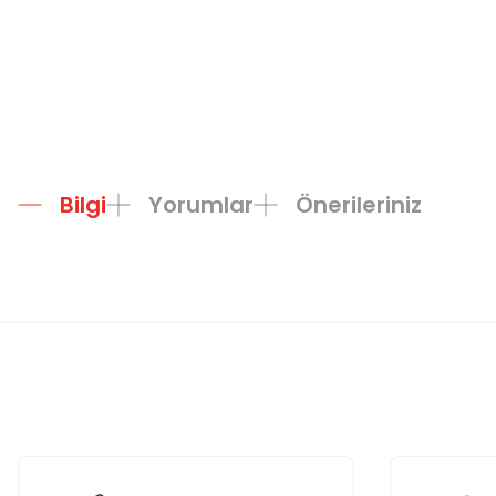
Bilgi
Yorumlar
Önerileriniz
Bu ürünün fiyat bilgisi, resim, ürün açıklamalarında ve diğer konula
Görüş ve önerileriniz için teşekkür ederiz.
Ürün resmi kalitesiz, bozuk veya görüntülenemiyor.
Ürün açıklamasında eksik bilgiler bulunuyor.
Ürün bilgilerinde hatalar bulunuyor.
Ürün fiyatı diğer sitelerden daha pahalı.
Bu ürüne benzer farklı alternatifler olmalı.