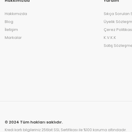
Hakkımızda
Yardım
Hakkımızda
Sıkça Sorulan 
Blog
Üyelik Sözleşm
İletişim
Çerez Politikas
Markalar
K.V.K.K
Satış Sözleşme
© 2024 Tüm hakları saklıdır.
Kredi kartı bilgileriniz 256bit SSL Sertifikası ile %100 koruma altındadır.