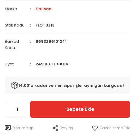
Marka
Kalisan
Stok Kodu
FLQTUZ13
Barkod
8693296101241
Kodu
Fiyat
249,00 TL + KDV
14:00’a kadar verilen siparişler aynı gün kargoda!
Sepete Ekle
Yorum Yap
Paylaş