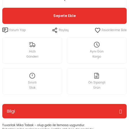
Sepete Ekle
Yorum Yap
Paylaş
Hızlı
Aynı Gün
Gönderi
Kargo
Sınırlı
Ön Siparişli
Stok
Ürün
Bilgi
Yuvarlak Mika Tabak - olup gıda ile temasa uygundur.