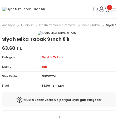
Anasayfa
Kullan At
Plastik Yemek Malzemeleri
Plastik Tabak
Siyah Mi
Siyah Mika Tabak 9 Inch 6'lı
63,60 TL
Kategori
Plastik Tabak
Marka
kkb
Stok Kodu
ELRWX257
Fiyat
53,00 TL + KDV
14:00’a kadar verilen siparişler aynı gün kargoda!