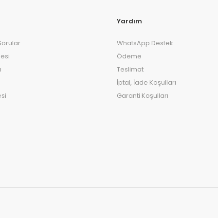
Yardım
Sorular
WhatsApp Destek
esi
Ödeme
ı
Teslimat
İptal, İade Koşulları
si
Garanti Koşulları