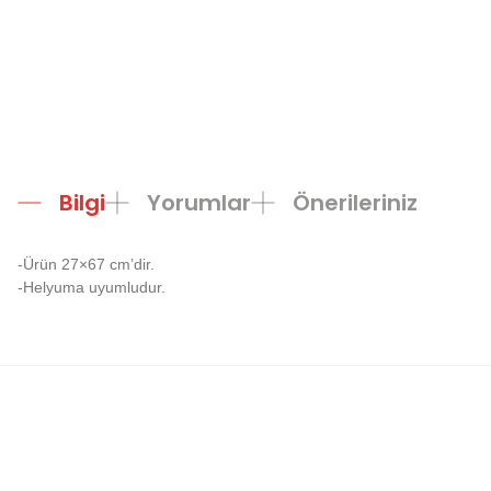
Bilgi
Yorumlar
Önerileriniz
-Ürün 27×67 cm’dir.
-Helyuma uyumludur.
Bu ürünün fiyat bilgisi, resim, ürün açıklamalarında ve diğer konula
Görüş ve önerileriniz için teşekkür ederiz.
Ürün resmi kalitesiz, bozuk veya görüntülenemiyor.
Ürün açıklamasında eksik bilgiler bulunuyor.
Ürün bilgilerinde hatalar bulunuyor.
Ürün fiyatı diğer sitelerden daha pahalı.