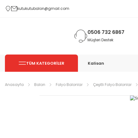
kutukutubalon@gmail.com
0506 732 6867
Müşteri Destek
TÜM KATEGORİLER
Kalisan
Anasayfa
Balon
Folyo Balonlar
Çeşitli Folyo Balonlar