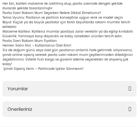
Her biri, kaliteli malzeme ile üretilmiş olup, pasta üzerinde dengeli şekilde
duracak şekilde tasarlanmıştır.
Pasta Üzeri Rakam Mum Seçerken Nelere Dikkat Etmelisiniz?
Tema Uyumu: Pastanın ve partinin konseptine uygun renk ve model seçin.
Boyut: Küçük ya da büyük pastalar için farklı boyutlarda rakam mumlar tercih
edilebilir.
Malzeme Kalitesi: Kalitesiz mumlar pastaya zarar verebilir ya da eğilip kırılabilir.
Güvenlik: Yanmaya karşı dayanıklı ve kolay sönebilen ürünleri tercih edin.
Pasta Üzeri Rakam Mum Fiyatları
Hemen Satın Alın – Kutlamanızı Özel Kılın!
Siz de doğum günü veya özel gün pastanızı anlamlı hale getirmek istiyorsanız,
şimdi online sipariş vererek pasta üzeri rakam mum çeşitlerimizden dilediğinizi
seçebilirsiniz. Üstelik hızlı kargo ve güvenli ödeme seçenekleri ile alışveriş çok
kolay!
Şimdi Sipariş Verin – Partinizde Işıklar Sönmesin!
Yorumlar
Önerileriniz
Bu ürüne ilk yorumu siz yapın!
Bu ürünün fiyat bilgisi, resim, ürün açıklamalarında ve diğer
konularda yetersiz gördüğünüz noktaları öneri formunu kullanarak
Yorum Yaz
tarafımıza iletebilirsiniz.