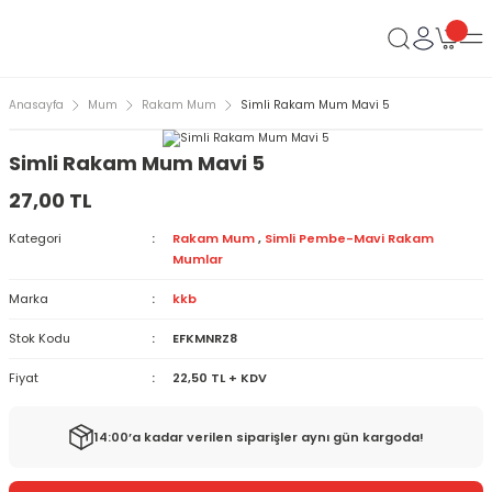
Anasayfa
Mum
Rakam Mum
Simli Rakam Mum Mavi 5
Simli Rakam Mum Mavi 5
27,00 TL
Kategori
Rakam Mum
,
Simli Pembe-Mavi Rakam
Mumlar
Marka
kkb
Stok Kodu
EFKMNRZ8
Fiyat
22,50 TL + KDV
14:00’a kadar verilen siparişler aynı gün kargoda!