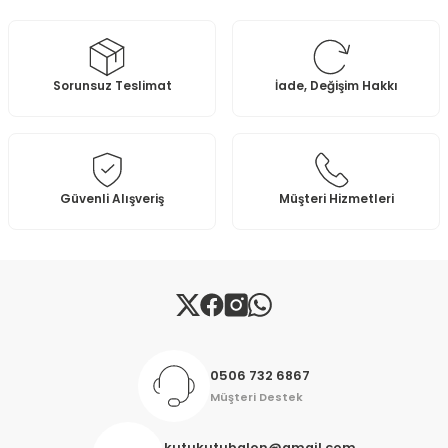
Görüş ve önerileriniz için teşekkür ederiz.
Ürün resmi kalitesiz, bozuk veya görüntülenemiyor.
Sorunsuz Teslimat
İade, Değişim Hakkı
Ürün açıklamasında eksik bilgiler bulunuyor.
Ürün bilgilerinde hatalar bulunuyor.
Ürün fiyatı diğer sitelerden daha pahalı.
Bu ürüne benzer farklı alternatifler olmalı.
Güvenli Alışveriş
Müşteri Hizmetleri
Gönder
0506 732 6867
Müşteri Destek
kutukutubalon@gmail.com