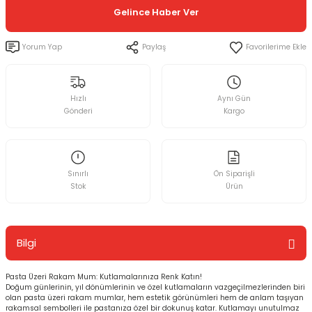
Gelince Haber Ver
Yorum Yap
Paylaş
Hızlı
Aynı Gün
Gönderi
Kargo
Sınırlı
Ön Siparişli
Stok
Ürün
Bilgi
Pasta Üzeri Rakam Mum: Kutlamalarınıza Renk Katın!
Doğum günlerinin, yıl dönümlerinin ve özel kutlamaların vazgeçilmezlerinden biri
olan pasta üzeri rakam mumlar, hem estetik görünümleri hem de anlam taşıyan
rakamsal sembolleri ile pastanıza özel bir dokunuş katar. Kutlamayı unutulmaz