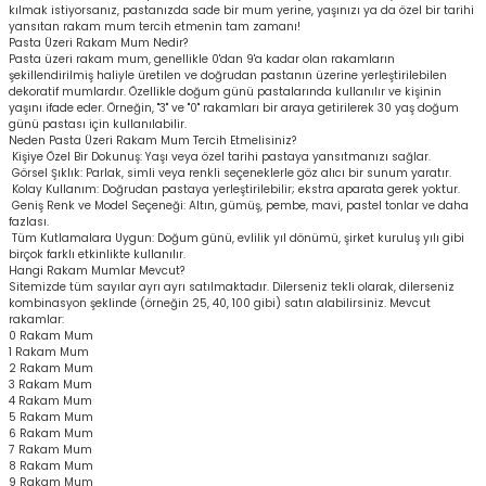
kılmak istiyorsanız, pastanızda sade bir mum yerine, yaşınızı ya da özel bir tarihi
yansıtan rakam mum tercih etmenin tam zamanı!
Pasta Üzeri Rakam Mum Nedir?
Pasta üzeri rakam mum, genellikle 0'dan 9'a kadar olan rakamların
şekillendirilmiş haliyle üretilen ve doğrudan pastanın üzerine yerleştirilebilen
dekoratif mumlardır. Özellikle doğum günü pastalarında kullanılır ve kişinin
yaşını ifade eder. Örneğin, "3" ve "0" rakamları bir araya getirilerek 30 yaş doğum
günü pastası için kullanılabilir.
Neden Pasta Üzeri Rakam Mum Tercih Etmelisiniz?
Kişiye Özel Bir Dokunuş: Yaşı veya özel tarihi pastaya yansıtmanızı sağlar.
Görsel Şıklık: Parlak, simli veya renkli seçeneklerle göz alıcı bir sunum yaratır.
Kolay Kullanım: Doğrudan pastaya yerleştirilebilir; ekstra aparata gerek yoktur.
Geniş Renk ve Model Seçeneği: Altın, gümüş, pembe, mavi, pastel tonlar ve daha
fazlası.
Tüm Kutlamalara Uygun: Doğum günü, evlilik yıl dönümü, şirket kuruluş yılı gibi
birçok farklı etkinlikte kullanılır.
Hangi Rakam Mumlar Mevcut?
Sitemizde tüm sayılar ayrı ayrı satılmaktadır. Dilerseniz tekli olarak, dilerseniz
kombinasyon şeklinde (örneğin 25, 40, 100 gibi) satın alabilirsiniz. Mevcut
rakamlar:
0 Rakam Mum
1 Rakam Mum
2 Rakam Mum
3 Rakam Mum
4 Rakam Mum
5 Rakam Mum
6 Rakam Mum
7 Rakam Mum
8 Rakam Mum
9 Rakam Mum