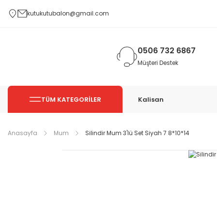
kutukutubalon@gmail.com
0506 732 6867
Müşteri Destek
TÜM KATEGORİLER
Kalisan
Anasayfa
Mum
Silindir Mum 3'lü Set Siyah 7 8*10*14