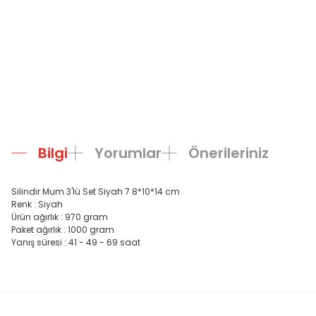
Bilgi
Yorumlar
Önerileriniz
Silindir Mum 3'lü Set Siyah 7 8*10*14 cm
Renk : Siyah
Ürün ağırlık : 970 gram
Paket ağırlık : 1000 gram
Yanış süresi : 41 - 49 - 69 saat
Bu ürünün fiyat bilgisi, resim, ürün açıklamalarında ve diğer konula
Görüş ve önerileriniz için teşekkür ederiz.
Ürün resmi kalitesiz, bozuk veya görüntülenemiyor.