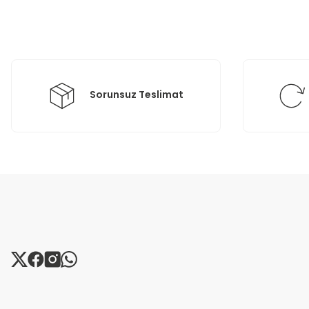
Ürün açıklamasında eksik bilgiler bulunuyor.
Ürün bilgilerinde hatalar bulunuyor.
Ürün fiyatı diğer sitelerden daha pahalı.
Bu ürüne benzer farklı alternatifler olmalı.
Sorunsuz Teslimat