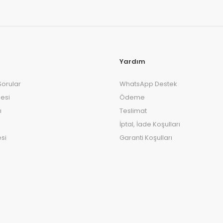
Yardım
Sorular
WhatsApp Destek
esi
Ödeme
ı
Teslimat
İptal, İade Koşulları
si
Garanti Koşulları