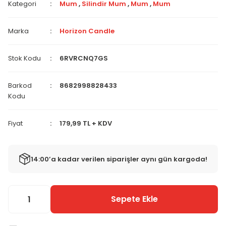
Kategori
Mum
,
Silindir Mum
,
Mum
,
Mum
Marka
Horizon Candle
Stok Kodu
6RVRCNQ7GS
Barkod
8682998828433
Kodu
Fiyat
179,99 TL + KDV
14:00’a kadar verilen siparişler aynı gün kargoda!
Sepete Ekle