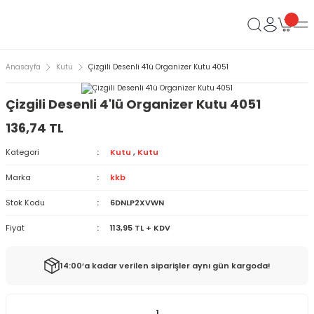
Anasayfa
Kutu
Çizgili Desenli 4'lü Organizer Kutu 4051
Çizgili Desenli 4'lü Organizer Kutu 4051
136,74 TL
Kategori
Kutu
,
Kutu
Marka
kkb
Stok Kodu
6DNLP2XVWN
Fiyat
113,95 TL + KDV
14:00’a kadar verilen siparişler aynı gün kargoda!