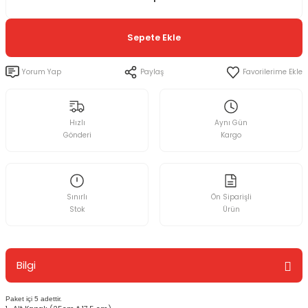
Sepete Ekle
Yorum Yap
Paylaş
Hızlı
Aynı Gün
Gönderi
Kargo
Sınırlı
Ön Siparişli
Stok
Ürün
Bilgi
Paket içi 5 adettir.