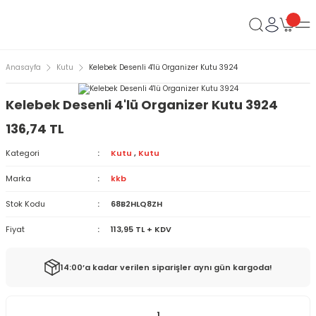
Anasayfa
Kutu
Kelebek Desenli 4'lü Organizer Kutu 3924
Kelebek Desenli 4'lü Organizer Kutu 3924
136,74 TL
Kategori
Kutu
,
Kutu
Marka
kkb
Stok Kodu
68B2HLQ8ZH
Fiyat
113,95 TL + KDV
14:00’a kadar verilen siparişler aynı gün kargoda!