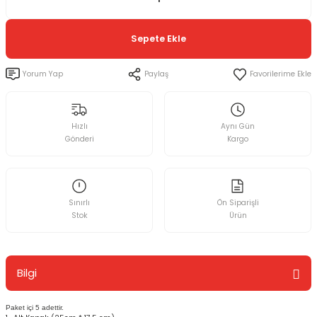
Sepete Ekle
Yorum Yap
Paylaş
Hızlı
Aynı Gün
Gönderi
Kargo
Sınırlı
Ön Siparişli
Stok
Ürün
Bilgi
Paket içi 5 adettir.