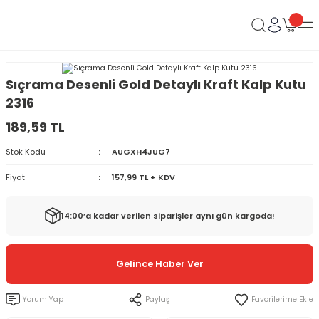
Sıçrama Desenli Gold Detaylı Kraft Kalp Kutu
2316
189,59 TL
Stok Kodu
AUGXH4JUG7
Fiyat
157,99 TL + KDV
14:00’a kadar verilen siparişler aynı gün kargoda!
Gelince Haber Ver
Yorum Yap
Paylaş