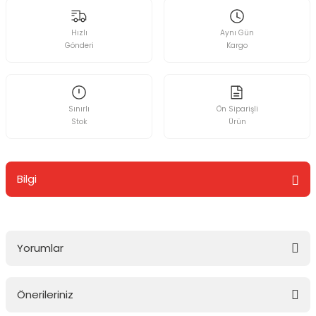
Hızlı
Aynı Gün
Gönderi
Kargo
Sınırlı
Ön Siparişli
Stok
Ürün
Bilgi
Yorumlar
Önerileriniz
Bu ürüne ilk yorumu siz yapın!