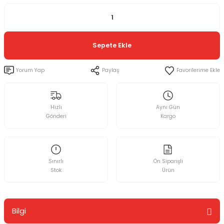
Sepete Ekle
Yorum Yap
Paylaş
Hızlı
Aynı Gün
Gönderi
Kargo
Sınırlı
Ön Siparişli
Stok
Ürün
Bilgi