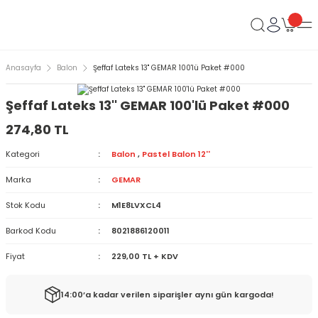
Anasayfa
Balon
Şeffaf Lateks 13'' GEMAR 100'lü Paket #000
Şeffaf Lateks 13'' GEMAR 100'lü Paket #000
274,80 TL
Kategori
Balon
,
Pastel Balon 12''
Marka
GEMAR
Stok Kodu
M1E8LVXCL4
Barkod Kodu
8021886120011
Fiyat
229,00 TL + KDV
14:00’a kadar verilen siparişler aynı gün kargoda!