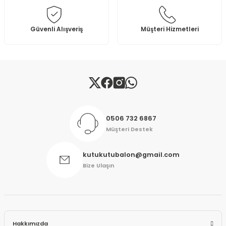
Ürün fiyatı diğer sitelerden daha pahalı.
Bu ürüne benzer farklı alternatifler olmalı.
Güvenli Alışveriş
Müşteri Hizmetleri
Gönder
0506 732 6867
Müşteri Destek
kutukutubalon@gmail.com
Bize Ulaşın
Hakkımızda