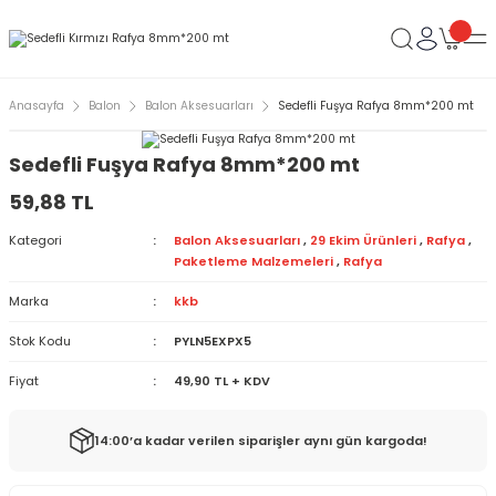
Anasayfa
Balon
Balon Aksesuarları
Sedefli Fuşya Rafya 8mm*200 mt
Sedefli Fuşya Rafya 8mm*200 mt
59,88 TL
Kategori
Balon Aksesuarları
,
29 Ekim Ürünleri
,
Rafya
,
Paketleme Malzemeleri
,
Rafya
Marka
kkb
Stok Kodu
PYLN5EXPX5
Fiyat
49,90 TL + KDV
14:00’a kadar verilen siparişler aynı gün kargoda!