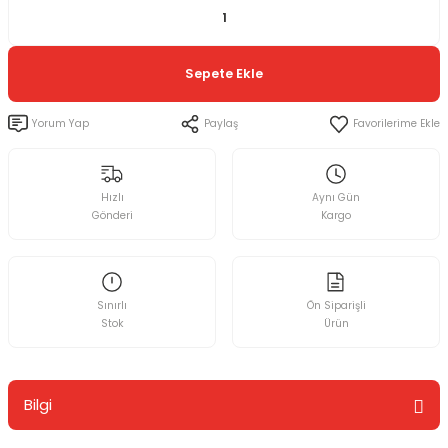
Sepete Ekle
Yorum Yap
Paylaş
Hızlı
Aynı Gün
Gönderi
Kargo
Sınırlı
Ön Siparişli
Stok
Ürün
Bilgi