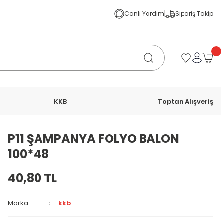
Canlı Yardım
Sipariş Takip
KKB
Toptan Alışveriş
P11 ŞAMPANYA FOLYO BALON
100*48
40,80 TL
Marka
kkb