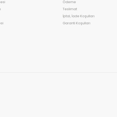
esi
Ödeme
ı
Teslimat
İptal, İade Koşulları
si
Garanti Koşulları