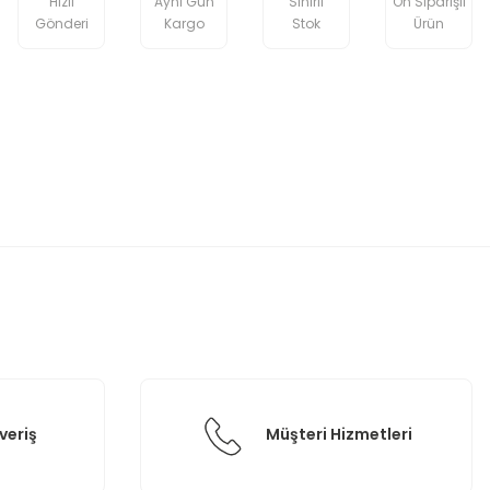
Hızlı
Aynı Gün
Sınırlı
Ön Siparişli
Gönderi
Kargo
Stok
Ürün
etebilirsiniz.
veriş
Müşteri Hizmetleri