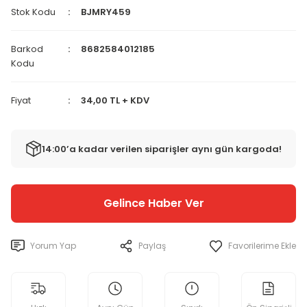
Stok Kodu
BJMRY459
Barkod
8682584012185
Kodu
Fiyat
34,00 TL + KDV
14:00’a kadar verilen siparişler aynı gün kargoda!
Gelince Haber Ver
Yorum Yap
Paylaş