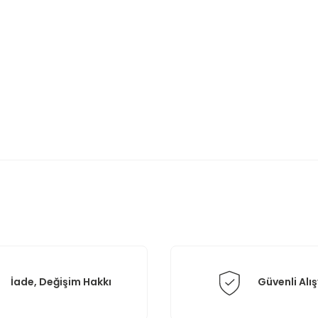
rda yetersiz gördüğünüz noktaları öneri formunu kullanarak tarafımıza il
Bu ürüne ilk yorumu siz yapın!
Yorum Yaz
İade, Değişim Hakkı
Güvenli Alış