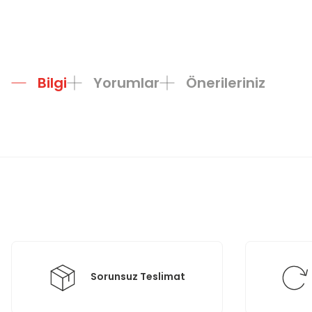
Bilgi
Yorumlar
Önerileriniz
Bu ürünün fiyat bilgisi, resim, ürün açıklamalarında ve diğer konula
Görüş ve önerileriniz için teşekkür ederiz.
Ürün resmi kalitesiz, bozuk veya görüntülenemiyor.
Ürün açıklamasında eksik bilgiler bulunuyor.
Ürün bilgilerinde hatalar bulunuyor.
Ürün fiyatı diğer sitelerden daha pahalı.
Bu ürüne benzer farklı alternatifler olmalı.
Sorunsuz Teslimat