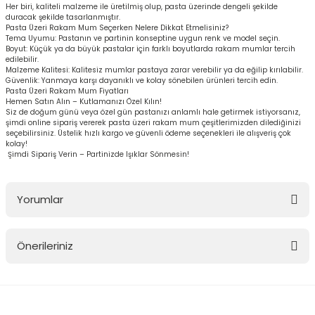
Her biri, kaliteli malzeme ile üretilmiş olup, pasta üzerinde dengeli şekilde
duracak şekilde tasarlanmıştır.
Pasta Üzeri Rakam Mum Seçerken Nelere Dikkat Etmelisiniz?
Tema Uyumu: Pastanın ve partinin konseptine uygun renk ve model seçin.
Boyut: Küçük ya da büyük pastalar için farklı boyutlarda rakam mumlar tercih
edilebilir.
Malzeme Kalitesi: Kalitesiz mumlar pastaya zarar verebilir ya da eğilip kırılabilir.
Güvenlik: Yanmaya karşı dayanıklı ve kolay sönebilen ürünleri tercih edin.
Pasta Üzeri Rakam Mum Fiyatları
Hemen Satın Alın – Kutlamanızı Özel Kılın!
Siz de doğum günü veya özel gün pastanızı anlamlı hale getirmek istiyorsanız,
şimdi online sipariş vererek pasta üzeri rakam mum çeşitlerimizden dilediğinizi
seçebilirsiniz. Üstelik hızlı kargo ve güvenli ödeme seçenekleri ile alışveriş çok
kolay!
Şimdi Sipariş Verin – Partinizde Işıklar Sönmesin!
Yorumlar
Önerileriniz
Bu ürüne ilk yorumu siz yapın!
Bu ürünün fiyat bilgisi, resim, ürün açıklamalarında ve diğer
konularda yetersiz gördüğünüz noktaları öneri formunu kullanarak
Yorum Yaz
tarafımıza iletebilirsiniz.