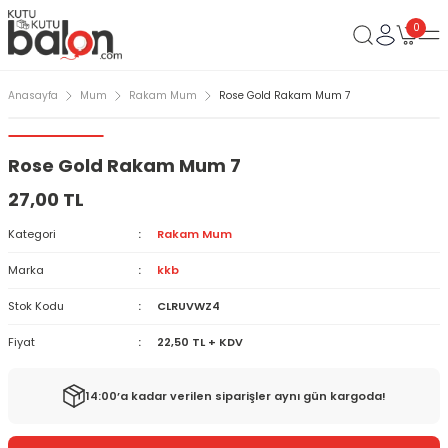
0
Anasayfa
Mum
Rakam Mum
Rose Gold Rakam Mum 7
Rose Gold Rakam Mum 7
27,00 TL
Kategori
Rakam Mum
Marka
kkb
Stok Kodu
CLRUVWZ4
Fiyat
22,50 TL + KDV
14:00’a kadar verilen siparişler aynı gün kargoda!