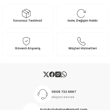
Görüş ve önerileriniz için teşekkür ederiz.
Ürün resmi kalitesiz, bozuk veya görüntülenemiyor.
Sorunsuz Teslimat
İade, Değişim Hakkı
Ürün açıklamasında eksik bilgiler bulunuyor.
Ürün bilgilerinde hatalar bulunuyor.
Ürün fiyatı diğer sitelerden daha pahalı.
Bu ürüne benzer farklı alternatifler olmalı.
Güvenli Alışveriş
Müşteri Hizmetleri
Gönder
0506 732 6867
Müşteri Destek
kutukutubalon@gmail.com