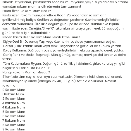
kılmak istiyorsanız, pastanızda sade bir mum yerine, yaşınızı ya da özel bir tarihi
yansıtan rakam mum tercih etmenin tam zamanı!
Pasta Üzeri Rakam Mum Nedir?
Pasta üzeri rakam mum, genellikle 0'dan 9'a kadar olan rakamların
şekillendirilmiş haliyle üretilen ve doğrudan pastanın üzerine yerleştirilebilen
dekoratif mumlardır. Özellikle doğum günü pastalarında kullanılır ve kişinin
yaşını ifade eder. Örneğin, "3" ve "0" rakamları bir araya getirilerek 30 yaş doğum
günü pastası için kullanılabilir.
Neden Pasta Üzeri Rakam Mum Tercih Etmelisiniz?
Kişiye Özel Bir Dokunuş: Yaşı veya özel tarihi pastaya yansıtmanızı sağlar.
Görsel Şıklık: Parlak, simli veya renkli seçeneklerle göz alıcı bir sunum yaratır.
Kolay Kullanım: Doğrudan pastaya yerleştirilebilir; ekstra aparata gerek yoktur.
Geniş Renk ve Model Seçeneği: Altın, gümüş, pembe, mavi, pastel tonlar ve daha
fazlası.
Tüm Kutlamalara Uygun: Doğum günü, evlilik yıl dönümü, şirket kuruluş yılı gibi
birçok farklı etkinlikte kullanılır.
Hangi Rakam Mumlar Mevcut?
Sitemizde tüm sayılar ayrı ayrı satılmaktadır. Dilerseniz tekli olarak, dilerseniz
kombinasyon şeklinde (örneğin 25, 40, 100 gibi) satın alabilirsiniz. Mevcut
rakamlar:
0 Rakam Mum
1 Rakam Mum
2 Rakam Mum
3 Rakam Mum
4 Rakam Mum
5 Rakam Mum
6 Rakam Mum
7 Rakam Mum
8 Rakam Mum
9 Rakam Mum