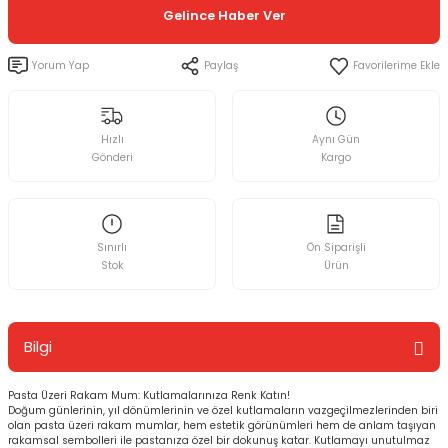
Gelince Haber Ver
Yorum Yap
Paylaş
Hızlı
Aynı Gün
Gönderi
Kargo
Sınırlı
Ön Siparişli
Stok
Ürün
Bilgi
Pasta Üzeri Rakam Mum: Kutlamalarınıza Renk Katın!
Doğum günlerinin, yıl dönümlerinin ve özel kutlamaların vazgeçilmezlerinden biri
olan pasta üzeri rakam mumlar, hem estetik görünümleri hem de anlam taşıyan
rakamsal sembolleri ile pastanıza özel bir dokunuş katar. Kutlamayı unutulmaz