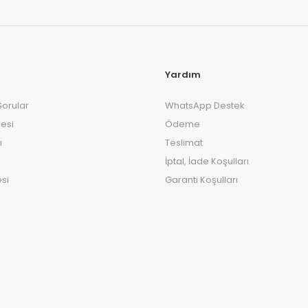
Yardım
Sorular
WhatsApp Destek
esi
Ödeme
ı
Teslimat
İptal, İade Koşulları
si
Garanti Koşulları