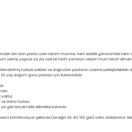
rinden biri olan pasta üzeri rakam mumlar, hem estetik görünümleri hem 
um yerine, yaşınızı ya da özel bir tarihi yansıtan rakam mum tercih etme
endirilmiş haliyle üretilen ve doğrudan pastanın üzerine yerleştirilebilen
rek 30 yaş doğum günü pastası için kullanılabilir.
ar.
atır.
 yoktur.
 ve daha fazlası.
gibi birçok farklı etkinlikte kullanılır.
lerseniz kombinasyon şeklinde (örneğin 25, 40, 100 gibi) satın alabilirsiniz. 