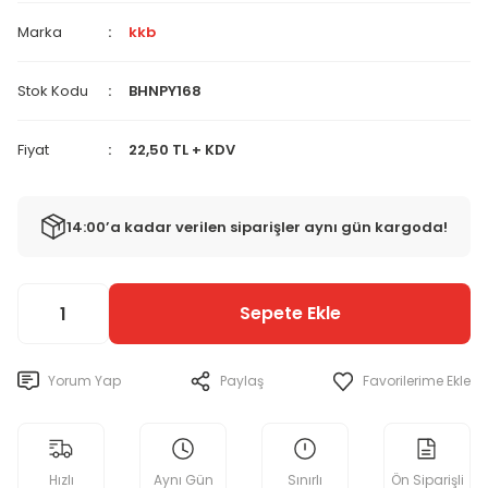
Marka
kkb
Stok Kodu
BHNPY168
Fiyat
22,50 TL + KDV
14:00’a kadar verilen siparişler aynı gün kargoda!
Sepete Ekle
Yorum Yap
Paylaş
Hızlı
Aynı Gün
Sınırlı
Ön Siparişli