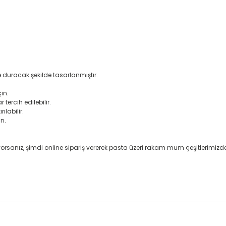
de duracak şekilde tasarlanmıştır.
in.
ercih edilebilir.
ılabilir.
n.
anız, şimdi online sipariş vererek pasta üzeri rakam mum çeşitlerimizden d
rda yetersiz gördüğünüz noktaları öneri formunu kullanarak tarafımıza il
Bu ürüne ilk yorumu siz yapın!
Yorum Yaz