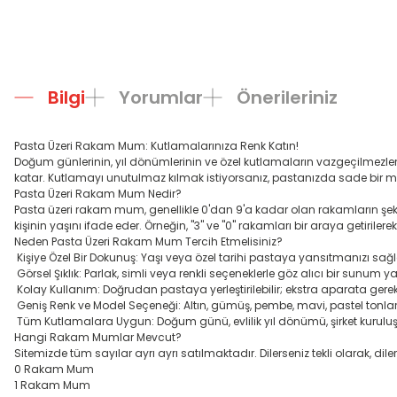
Bilgi
Yorumlar
Önerileriniz
Pasta Üzeri Rakam Mum: Kutlamalarınıza Renk Katın!
Doğum günlerinin, yıl dönümlerinin ve özel kutlamaların vazgeçilmezle
katar. Kutlamayı unutulmaz kılmak istiyorsanız, pastanızda sade bir m
Pasta Üzeri Rakam Mum Nedir?
Pasta üzeri rakam mum, genellikle 0'dan 9'a kadar olan rakamların şekill
kişinin yaşını ifade eder. Örneğin, "3" ve "0" rakamları bir araya getirile
Neden Pasta Üzeri Rakam Mum Tercih Etmelisiniz?
Kişiye Özel Bir Dokunuş: Yaşı veya özel tarihi pastaya yansıtmanızı sağl
Görsel Şıklık: Parlak, simli veya renkli seçeneklerle göz alıcı bir sunum yar
Kolay Kullanım: Doğrudan pastaya yerleştirilebilir; ekstra aparata gerek
Geniş Renk ve Model Seçeneği: Altın, gümüş, pembe, mavi, pastel tonlar
Tüm Kutlamalara Uygun: Doğum günü, evlilik yıl dönümü, şirket kuruluş yılı 
Hangi Rakam Mumlar Mevcut?
Sitemizde tüm sayılar ayrı ayrı satılmaktadır. Dilerseniz tekli olarak, di
0 Rakam Mum
1 Rakam Mum