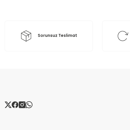
Ürün bilgilerinde hatalar bulunuyor.
Ürün fiyatı diğer sitelerden daha pahalı.
Bu ürüne benzer farklı alternatifler olmalı.
Sorunsuz Teslimat