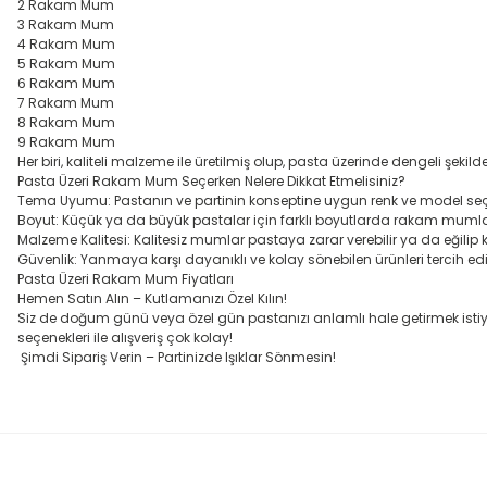
2 Rakam Mum
3 Rakam Mum
4 Rakam Mum
5 Rakam Mum
6 Rakam Mum
7 Rakam Mum
8 Rakam Mum
9 Rakam Mum
Her biri, kaliteli malzeme ile üretilmiş olup, pasta üzerinde dengeli şekil
Pasta Üzeri Rakam Mum Seçerken Nelere Dikkat Etmelisiniz?
Tema Uyumu: Pastanın ve partinin konseptine uygun renk ve model seç
Boyut: Küçük ya da büyük pastalar için farklı boyutlarda rakam mumlar t
Malzeme Kalitesi: Kalitesiz mumlar pastaya zarar verebilir ya da eğilip kır
Güvenlik: Yanmaya karşı dayanıklı ve kolay sönebilen ürünleri tercih edi
Pasta Üzeri Rakam Mum Fiyatları
Hemen Satın Alın – Kutlamanızı Özel Kılın!
Siz de doğum günü veya özel gün pastanızı anlamlı hale getirmek istiyors
seçenekleri ile alışveriş çok kolay!
Şimdi Sipariş Verin – Partinizde Işıklar Sönmesin!
Bu ürünün fiyat bilgisi, resim, ürün açıklamalarında ve diğer konula
Görüş ve önerileriniz için teşekkür ederiz.
Ürün resmi kalitesiz, bozuk veya görüntülenemiyor.
Ürün açıklamasında eksik bilgiler bulunuyor.