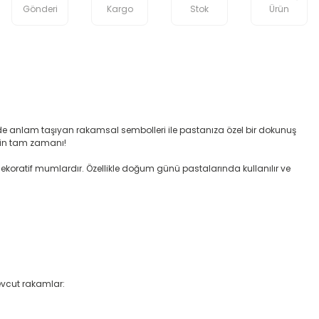
Gönderi
Kargo
Stok
Ürün
de anlam taşıyan rakamsal sembolleri ile pastanıza özel bir dokunuş
nin tam zamanı!
 dekoratif mumlardır. Özellikle doğum günü pastalarında kullanılır ve
Mevcut rakamlar: