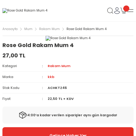
Anasayfa
Mum
Rakam Mum
Rose Gold Rakam Mum 4
Rose Gold Rakam Mum 4
27,00 TL
Kategori
Rakam Mum
Marka
kkb
Stok Kodu
ACHKTZ46
Fiyat
22,50 TL + KDV
14:00’a kadar verilen siparişler aynı gün kargoda!
Gelince Haber Ver