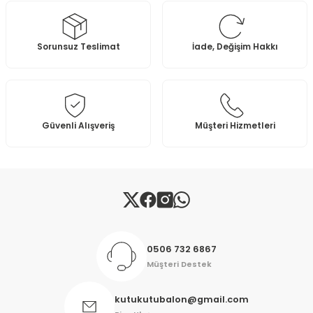
Ürün resmi kalitesiz, bozuk veya görüntülenemiyor.
Sorunsuz Teslimat
İade, Değişim Hakkı
Ürün açıklamasında eksik bilgiler bulunuyor.
Ürün bilgilerinde hatalar bulunuyor.
Ürün fiyatı diğer sitelerden daha pahalı.
Bu ürüne benzer farklı alternatifler olmalı.
Güvenli Alışveriş
Müşteri Hizmetleri
Gönder
0506 732 6867
Müşteri Destek
kutukutubalon@gmail.com