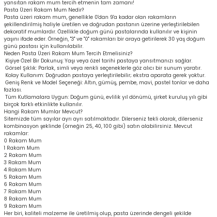
yansıtan rakam mum tercih etmenin tam zamanı!
Pasta Üzeri Rakam Mum Nedir?
Pasta üzeri rakam mum, genellikle 0'dan 9'a kadar olan rakamların
şekillendirilmiş haliyle üretilen ve doğrudan pastanın üzerine yerleştirilebilen
dekoratif mumlardır. Özellikle doğum günü pastalarında kullanılır ve kişinin
yaşını ifade eder. Örneğin, "3" ve "0" rakamları bir araya getirilerek 30 yaş doğum
günü pastası için kullanılabilir.
Neden Pasta Üzeri Rakam Mum Tercih Etmelisiniz?
Kişiye Özel Bir Dokunuş: Yaşı veya özel tarihi pastaya yansıtmanızı sağlar.
Görsel Şıklık: Parlak, simli veya renkli seçeneklerle göz alıcı bir sunum yaratır.
Kolay Kullanım: Doğrudan pastaya yerleştirilebilir; ekstra aparata gerek yoktur.
Geniş Renk ve Model Seçeneği: Altın, gümüş, pembe, mavi, pastel tonlar ve daha
fazlası.
Tüm Kutlamalara Uygun: Doğum günü, evlilik yıl dönümü, şirket kuruluş yılı gibi
birçok farklı etkinlikte kullanılır.
Hangi Rakam Mumlar Mevcut?
Sitemizde tüm sayılar ayrı ayrı satılmaktadır. Dilerseniz tekli olarak, dilerseniz
kombinasyon şeklinde (örneğin 25, 40, 100 gibi) satın alabilirsiniz. Mevcut
rakamlar:
0 Rakam Mum
1 Rakam Mum
2 Rakam Mum
3 Rakam Mum
4 Rakam Mum
5 Rakam Mum
6 Rakam Mum
7 Rakam Mum
8 Rakam Mum
9 Rakam Mum
Her biri, kaliteli malzeme ile üretilmiş olup, pasta üzerinde dengeli şekilde