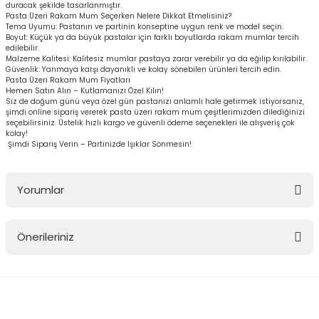
duracak şekilde tasarlanmıştır.
Pasta Üzeri Rakam Mum Seçerken Nelere Dikkat Etmelisiniz?
Tema Uyumu: Pastanın ve partinin konseptine uygun renk ve model seçin.
Boyut: Küçük ya da büyük pastalar için farklı boyutlarda rakam mumlar tercih
edilebilir.
Malzeme Kalitesi: Kalitesiz mumlar pastaya zarar verebilir ya da eğilip kırılabilir.
Güvenlik: Yanmaya karşı dayanıklı ve kolay sönebilen ürünleri tercih edin.
Pasta Üzeri Rakam Mum Fiyatları
Hemen Satın Alın – Kutlamanızı Özel Kılın!
Siz de doğum günü veya özel gün pastanızı anlamlı hale getirmek istiyorsanız,
şimdi online sipariş vererek pasta üzeri rakam mum çeşitlerimizden dilediğinizi
seçebilirsiniz. Üstelik hızlı kargo ve güvenli ödeme seçenekleri ile alışveriş çok
kolay!
Şimdi Sipariş Verin – Partinizde Işıklar Sönmesin!
Yorumlar
Önerileriniz
Bu ürüne ilk yorumu siz yapın!
Bu ürünün fiyat bilgisi, resim, ürün açıklamalarında ve diğer
konularda yetersiz gördüğünüz noktaları öneri formunu kullanarak
Yorum Yaz
tarafımıza iletebilirsiniz.
Görüş ve önerileriniz için teşekkür ederiz.