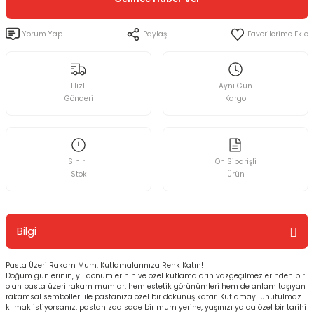
Yorum Yap
Paylaş
Hızlı
Aynı Gün
Gönderi
Kargo
Sınırlı
Ön Siparişli
Stok
Ürün
Bilgi
Pasta Üzeri Rakam Mum: Kutlamalarınıza Renk Katın!
Doğum günlerinin, yıl dönümlerinin ve özel kutlamaların vazgeçilmezlerinden biri
olan pasta üzeri rakam mumlar, hem estetik görünümleri hem de anlam taşıyan
rakamsal sembolleri ile pastanıza özel bir dokunuş katar. Kutlamayı unutulmaz
kılmak istiyorsanız, pastanızda sade bir mum yerine, yaşınızı ya da özel bir tarihi