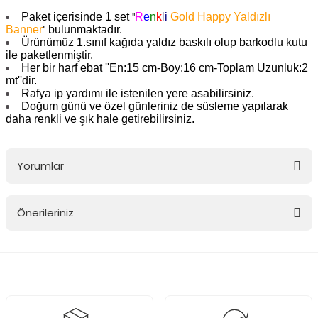
Paket içerisinde 1 set
R
e
n
k
l
i
Gold Happy Yaldızlı
''
Banner
bulunmaktadır.
''
Ürünümüz 1.sınıf kağıda yaldız baskılı olup barkodlu kutu
ile paketlenmiştir.
Her bir harf ebat ''En:15 cm-Boy:16 cm-Toplam Uzunluk:2
mt''dir.
Rafya ip yardımı ile istenilen yere asabilirsiniz.
Doğum günü ve özel günleriniz de süsleme yapılarak
daha renkli ve şık hale getirebilirsiniz.
Yorumlar
Önerileriniz
Bu ürüne ilk yorumu siz yapın!
Bu ürünün fiyat bilgisi, resim, ürün açıklamalarında ve diğer
konularda yetersiz gördüğünüz noktaları öneri formunu kullanarak
Yorum Yaz
tarafımıza iletebilirsiniz.
Görüş ve önerileriniz için teşekkür ederiz.