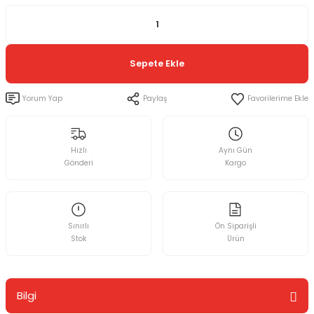
Sepete Ekle
Yorum Yap
Paylaş
Hızlı
Aynı Gün
Gönderi
Kargo
Sınırlı
Ön Siparişli
Stok
Ürün
Bilgi