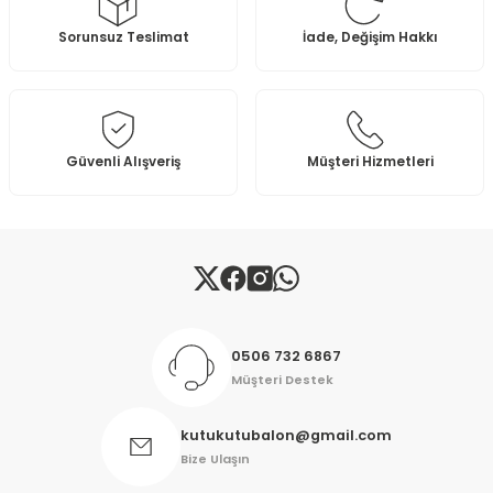
Ürün resmi kalitesiz, bozuk veya görüntülenemiyor.
Sorunsuz Teslimat
İade, Değişim Hakkı
Ürün açıklamasında eksik bilgiler bulunuyor.
Ürün bilgilerinde hatalar bulunuyor.
Ürün fiyatı diğer sitelerden daha pahalı.
Bu ürüne benzer farklı alternatifler olmalı.
Güvenli Alışveriş
Müşteri Hizmetleri
Gönder
0506 732 6867
Müşteri Destek
kutukutubalon@gmail.com
Bize Ulaşın