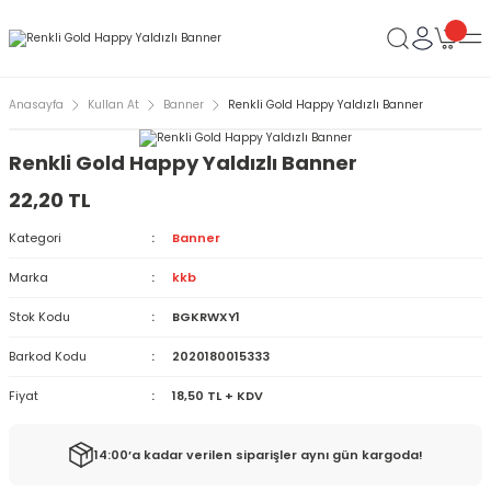
Anasayfa
Kullan At
Banner
Renkli Gold Happy Yaldızlı Banner
Renkli Gold Happy Yaldızlı Banner
22,20 TL
Kategori
Banner
Marka
kkb
Stok Kodu
BGKRWXY1
Barkod Kodu
2020180015333
Fiyat
18,50 TL + KDV
14:00’a kadar verilen siparişler aynı gün kargoda!