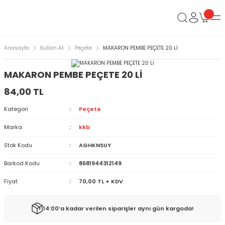
Anasayfa
Kullan At
Peçete
MAKARON PEMBE PEÇETE 20 Lİ
MAKARON PEMBE PEÇETE 20 Lİ
84,00 TL
Kategori
Peçete
Marka
kkb
Stok Kodu
AGHKNSUY
Barkod Kodu
8681944312149
Fiyat
70,00 TL + KDV
14:00’a kadar verilen siparişler aynı gün kargoda!