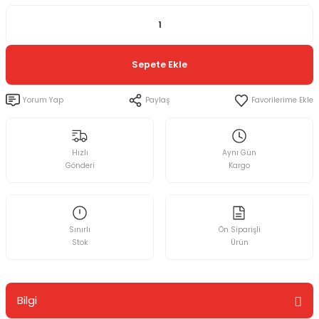
Sepete Ekle
Yorum Yap
Paylaş
Hızlı
Aynı Gün
Gönderi
Kargo
Sınırlı
Ön Siparişli
Stok
Ürün
Bilgi