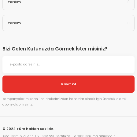
Yardım
Yardım
Bizi Gelen Kutunuzda Görmek İster misiniz?
Kayıt Ol
Kampanyalarımızdan, indirimlerimizden haberdar olmak için ücretsiz olarak
abone olabilirsiniz.
© 2024 Tüm hakları saklıdır.
Kredi kartı bilgileriniz 256bit SSL Sertifikası ile %100 koruma altındadır.