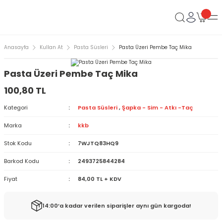
Anasayfa
Kullan At
Pasta Süsleri
Pasta Üzeri Pembe Taç Mika
Pasta Üzeri Pembe Taç Mika
100,80 TL
Kategori
Pasta Süsleri
,
Şapka - Sim - Atkı -Taç
Marka
kkb
Stok Kodu
7WJTQ83HQ9
Barkod Kodu
2493725844284
Fiyat
84,00 TL + KDV
14:00’a kadar verilen siparişler aynı gün kargoda!