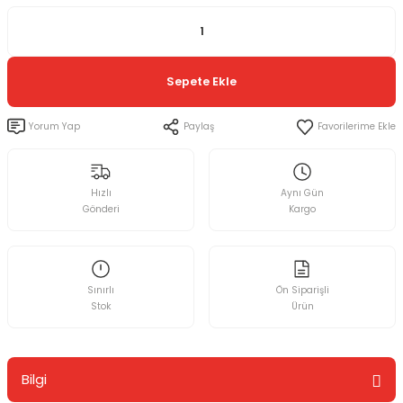
Sepete Ekle
Yorum Yap
Paylaş
Hızlı
Aynı Gün
Gönderi
Kargo
Sınırlı
Ön Siparişli
Stok
Ürün
Bilgi