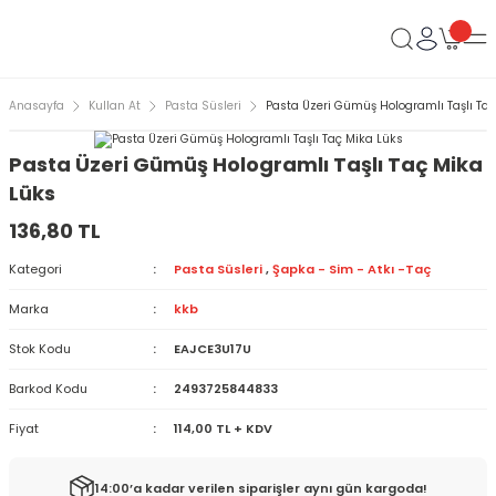
Anasayfa
Kullan At
Pasta Süsleri
Pasta Üzeri Gümüş Hologramlı Taşlı Ta
Pasta Üzeri Gümüş Hologramlı Taşlı Taç Mika
Lüks
136,80 TL
Kategori
Pasta Süsleri
,
Şapka - Sim - Atkı -Taç
Marka
kkb
Stok Kodu
EAJCE3U17U
Barkod Kodu
2493725844833
Fiyat
114,00 TL + KDV
14:00’a kadar verilen siparişler aynı gün kargoda!