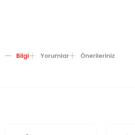
Bilgi
Yorumlar
Önerileriniz
Bu ürünün fiyat bilgisi, resim, ürün açıklamalarında ve diğer konula
Görüş ve önerileriniz için teşekkür ederiz.
Ürün resmi kalitesiz, bozuk veya görüntülenemiyor.
Ürün açıklamasında eksik bilgiler bulunuyor.
Ürün bilgilerinde hatalar bulunuyor.
Ürün fiyatı diğer sitelerden daha pahalı.
Bu ürüne benzer farklı alternatifler olmalı.