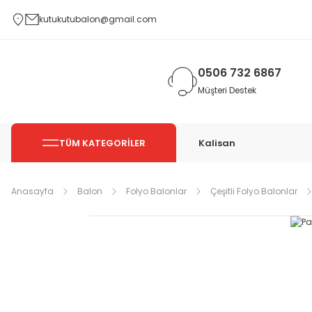
kutukutubalon@gmail.com
0506 732 6867
Müşteri Destek
TÜM KATEGORİLER
Kalisan
Anasayfa
Balon
Folyo Balonlar
Çeşitli Folyo Balonlar