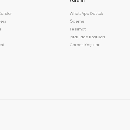
Yardım
Sorular
WhatsApp Destek
esi
Ödeme
ı
Teslimat
İptal, İade Koşulları
si
Garanti Koşulları