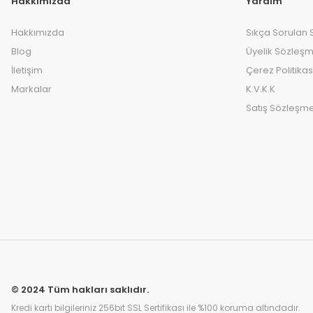
Hakkımızda
Yardım
Hakkımızda
Sıkça Sorulan 
Blog
Üyelik Sözleşm
İletişim
Çerez Politikas
Markalar
K.V.K.K
Satış Sözleşme
© 2024 Tüm hakları saklıdır.
Kredi kartı bilgileriniz 256bit SSL Sertifikası ile %100 koruma altındadır.