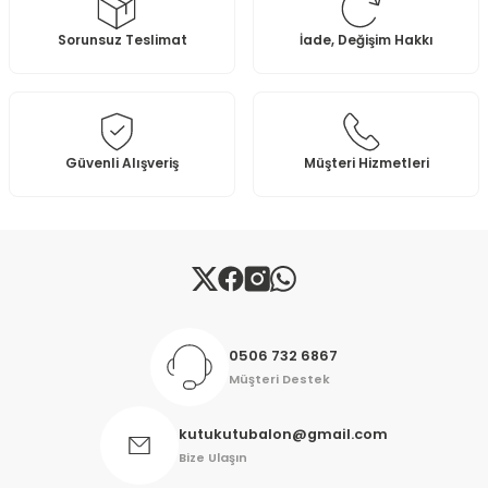
Ürün resmi kalitesiz, bozuk veya görüntülenemiyor.
Sorunsuz Teslimat
İade, Değişim Hakkı
Ürün açıklamasında eksik bilgiler bulunuyor.
Ürün bilgilerinde hatalar bulunuyor.
Ürün fiyatı diğer sitelerden daha pahalı.
Bu ürüne benzer farklı alternatifler olmalı.
Güvenli Alışveriş
Müşteri Hizmetleri
Gönder
0506 732 6867
Müşteri Destek
kutukutubalon@gmail.com
Bize Ulaşın