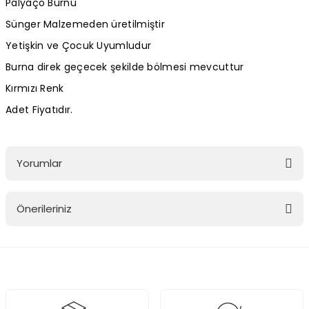
Palyaço Burnu
Sünger Malzemeden üretilmiştir
Yetişkin ve Çocuk Uyumludur
Burna direk geçecek şekilde bölmesi mevcuttur
Kırmızı Renk
Adet Fiyatıdır.
Yorumlar
Önerileriniz
Bu ürüne ilk yorumu siz yapın!
Bu ürünün fiyat bilgisi, resim, ürün açıklamalarında ve diğer
konularda yetersiz gördüğünüz noktaları öneri formunu kullanarak
Yorum Yaz
tarafımıza iletebilirsiniz.
Görüş ve önerileriniz için teşekkür ederiz.