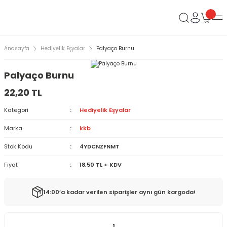
Anasayfa
Hediyelik Eşyalar
Palyaço Burnu
Palyaço Burnu
22,20 TL
Kategori
Hediyelik Eşyalar
Marka
kkb
Stok Kodu
4YDCNZFNMT
Fiyat
18,50 TL + KDV
14:00’a kadar verilen siparişler aynı gün kargoda!