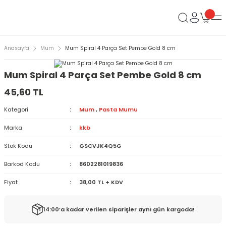
Anasayfa
Mum
Mum Spiral 4 Parça Set Pembe Gold 8 cm
Mum Spiral 4 Parça Set Pembe Gold 8 cm
45,60 TL
Kategori
Mum
,
Pasta Mumu
Marka
kkb
Stok Kodu
GSCVJK4Q5G
Barkod Kodu
8602281019836
Fiyat
38,00 TL + KDV
14:00’a kadar verilen siparişler aynı gün kargoda!