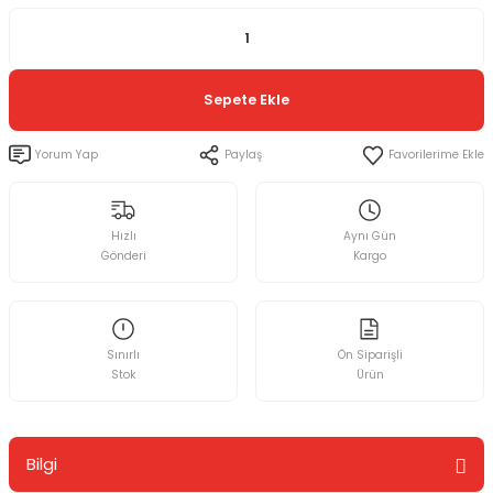
Sepete Ekle
Yorum Yap
Paylaş
Hızlı
Aynı Gün
Gönderi
Kargo
Sınırlı
Ön Siparişli
Stok
Ürün
Bilgi