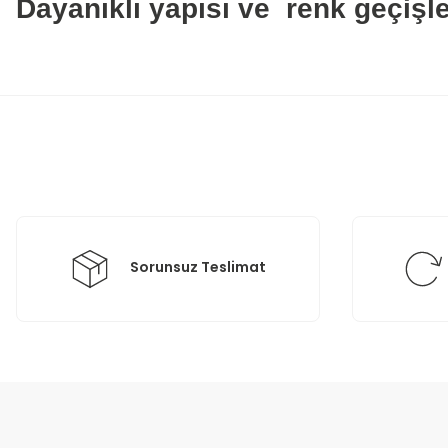
Dayanıklı yapısı ve renk geçişler
Bu ürünün fiyat bilgisi, resim, ürün açıklamalarında ve diğer konula
Görüş ve önerileriniz için teşekkür ederiz.
Ürün resmi kalitesiz, bozuk veya görüntülenemiyor.
Ürün açıklamasında eksik bilgiler bulunuyor.
Ürün bilgilerinde hatalar bulunuyor.
Ürün fiyatı diğer sitelerden daha pahalı.
Bu ürüne benzer farklı alternatifler olmalı.
Sorunsuz Teslimat