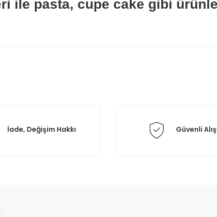
i ile pasta, cupe cake gibi ürünle
rda yetersiz gördüğünüz noktaları öneri formunu kullanarak tarafımıza il
Bu ürüne ilk yorumu siz yapın!
Yorum Yaz
İade, Değişim Hakkı
Güvenli Alış
Gönder