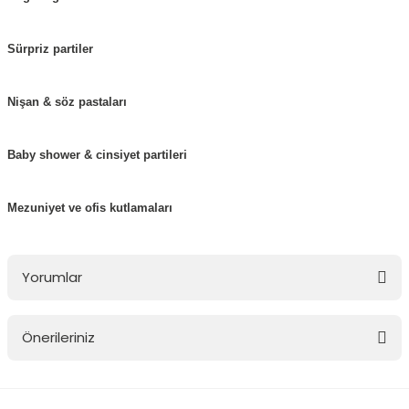
Sürpriz partiler
Nişan & söz pastaları
Baby shower & cinsiyet partileri
Mezuniyet ve ofis kutlamaları
Yorumlar
Önerileriniz
Bu ürüne ilk yorumu siz yapın!
Bu ürünün fiyat bilgisi, resim, ürün açıklamalarında ve diğer
konularda yetersiz gördüğünüz noktaları öneri formunu kullanarak
Yorum Yaz