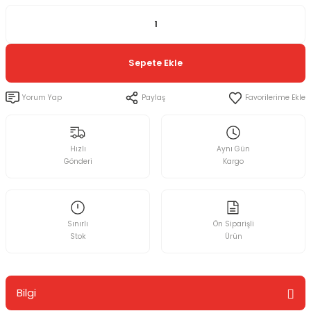
Sepete Ekle
Yorum Yap
Paylaş
Hızlı
Aynı Gün
Gönderi
Kargo
Sınırlı
Ön Siparişli
Stok
Ürün
Bilgi