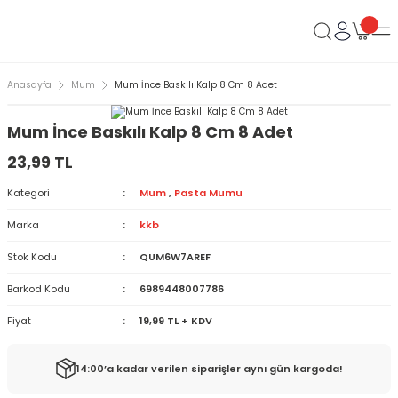
Anasayfa
Mum
Mum İnce Baskılı Kalp 8 Cm 8 Adet
Mum İnce Baskılı Kalp 8 Cm 8 Adet
23,99 TL
Kategori
Mum
,
Pasta Mumu
Marka
kkb
Stok Kodu
QUM6W7AREF
Barkod Kodu
6989448007786
Fiyat
19,99 TL + KDV
14:00’a kadar verilen siparişler aynı gün kargoda!