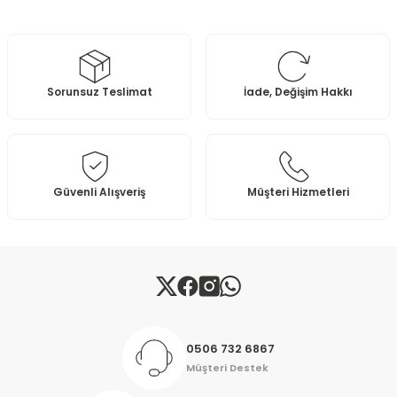
tarafımıza iletebilirsiniz.
Görüş ve önerileriniz için teşekkür ederiz.
Ürün resmi kalitesiz, bozuk veya görüntülenemiyor.
Sorunsuz Teslimat
İade, Değişim Hakkı
Ürün açıklamasında eksik bilgiler bulunuyor.
Ürün bilgilerinde hatalar bulunuyor.
Ürün fiyatı diğer sitelerden daha pahalı.
Bu ürüne benzer farklı alternatifler olmalı.
Güvenli Alışveriş
Müşteri Hizmetleri
Gönder
0506 732 6867
Müşteri Destek