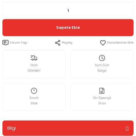
Sepete Ekle
Yorum Yap
Paylaş
Hızlı
Aynı Gün
Gönderi
Kargo
Sınırlı
Ön Siparişli
Stok
Ürün
Bilgi