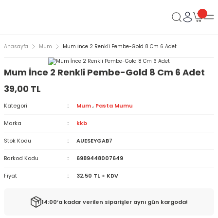
Anasayfa
Mum
Mum İnce 2 Renkli Pembe-Gold 8 Cm 6 Adet
Mum İnce 2 Renkli Pembe-Gold 8 Cm 6 Adet
39,00 TL
Kategori
Mum
,
Pasta Mumu
Marka
kkb
Stok Kodu
AUESEYGAB7
Barkod Kodu
6989448007649
Fiyat
32,50 TL + KDV
14:00’a kadar verilen siparişler aynı gün kargoda!