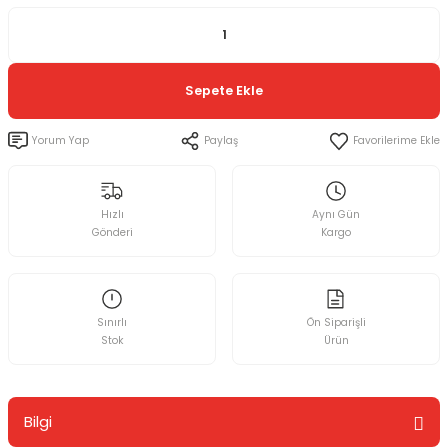
Sepete Ekle
Yorum Yap
Paylaş
Hızlı
Aynı Gün
Gönderi
Kargo
Sınırlı
Ön Siparişli
Stok
Ürün
Bilgi