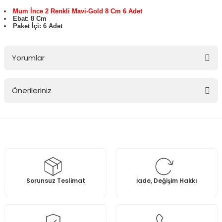
Mum İnce 2 Renkli Mavi-Gold 8 Cm 6 Adet
Ebat: 8 Cm
Paket İçi: 6 Adet
Yorumlar
Önerileriniz
Bu ürüne ilk yorumu siz yapın!
Bu ürünün fiyat bilgisi, resim, ürün açıklamalarında ve diğer
konularda yetersiz gördüğünüz noktaları öneri formunu kullanarak
Yorum Yaz
tarafımıza iletebilirsiniz.
Görüş ve önerileriniz için teşekkür ederiz.
Ürün resmi kalitesiz, bozuk veya görüntülenemiyor.
Sorunsuz Teslimat
İade, Değişim Hakkı
Ürün açıklamasında eksik bilgiler bulunuyor.
Ürün bilgilerinde hatalar bulunuyor.
Ürün fiyatı diğer sitelerden daha pahalı.