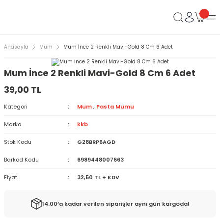
Anasayfa
Mum
Mum İnce 2 Renkli Mavi-Gold 8 Cm 6 Adet
Mum İnce 2 Renkli Mavi-Gold 8 Cm 6 Adet
39,00 TL
Kategori
Mum
,
Pasta Mumu
Marka
kkb
Stok Kodu
G28BRP6AGD
Barkod Kodu
6989448007663
Fiyat
32,50 TL + KDV
14:00’a kadar verilen siparişler aynı gün kargoda!