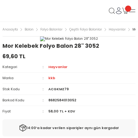
Anasayfa
Balon
Folyo Balonlar
Çeşitli Folyo Balonlar
Hayvanlar
Mor
Mor Kelebek Folyo Balon 28'' 3052
69,60 TL
Kategori
Hayvanlar
Marka
kkb
Stok Kodu
ACGKMZ79
Barkod Kodu
8682584013052
Fiyat
58,00 TL + KDV
14:00’a kadar verilen siparişler aynı gün kargoda!