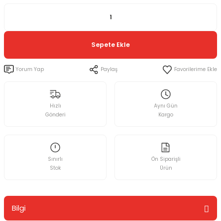
Sepete Ekle
Yorum Yap
Paylaş
Hızlı
Aynı Gün
Gönderi
Kargo
Sınırlı
Ön Siparişli
Stok
Ürün
Bilgi