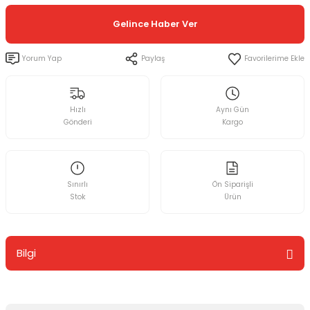
Gelince Haber Ver
Yorum Yap
Paylaş
Hızlı
Aynı Gün
Gönderi
Kargo
Sınırlı
Ön Siparişli
Stok
Ürün
Bilgi