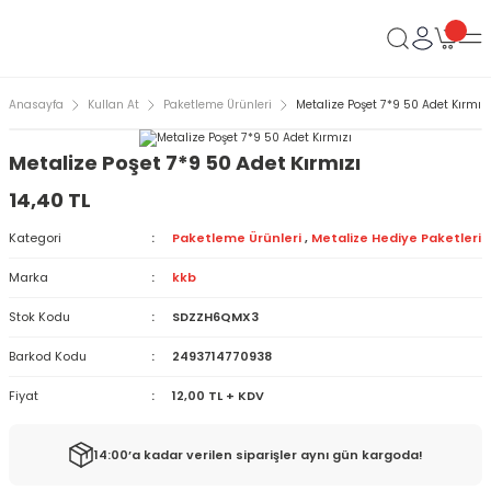
Anasayfa
Kullan At
Paketleme Ürünleri
Metalize Poşet 7*9 50 Adet Kırmızı
Metalize Poşet 7*9 50 Adet Kırmızı
14,40 TL
Kategori
Paketleme Ürünleri
,
Metalize Hediye Paketleri
Marka
kkb
Stok Kodu
SDZZH6QMX3
Barkod Kodu
2493714770938
Fiyat
12,00 TL + KDV
14:00’a kadar verilen siparişler aynı gün kargoda!