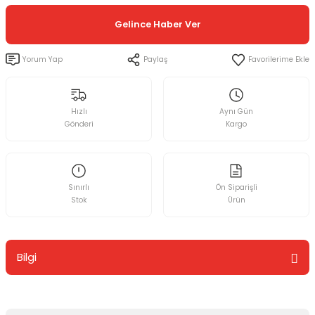
Gelince Haber Ver
Yorum Yap
Paylaş
Hızlı
Aynı Gün
Gönderi
Kargo
Sınırlı
Ön Siparişli
Stok
Ürün
Bilgi