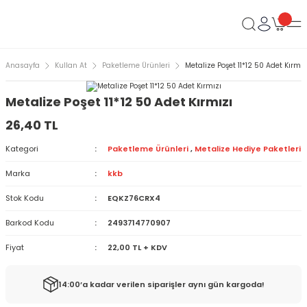
Anasayfa
Kullan At
Paketleme Ürünleri
Metalize Poşet 11*12 50 Adet Kırmız
Metalize Poşet 11*12 50 Adet Kırmızı
26,40 TL
Kategori
Paketleme Ürünleri
,
Metalize Hediye Paketleri
Marka
kkb
Stok Kodu
EQKZ76CRX4
Barkod Kodu
2493714770907
Fiyat
22,00 TL + KDV
14:00’a kadar verilen siparişler aynı gün kargoda!