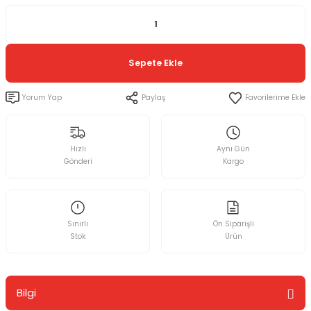
Sepete Ekle
Yorum Yap
Paylaş
Hızlı
Aynı Gün
Gönderi
Kargo
Sınırlı
Ön Siparişli
Stok
Ürün
Bilgi