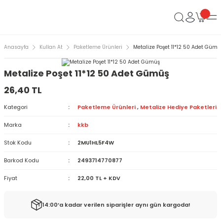
Anasayfa
Kullan At
Paketleme Ürünleri
Metalize Poşet 11*12 50 Adet Gümü
Metalize Poşet 11*12 50 Adet Gümüş
26,40 TL
Kategori
Paketleme Ürünleri
,
Metalize Hediye Paketleri
Marka
kkb
Stok Kodu
2MU1HL5F4W
Barkod Kodu
2493714770877
Fiyat
22,00 TL + KDV
14:00’a kadar verilen siparişler aynı gün kargoda!